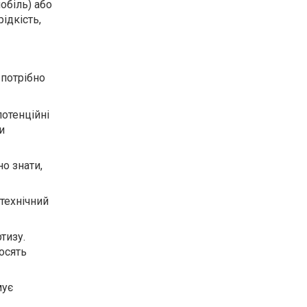
обіль) або
ідкість,
 потрібно
отенційні
и
о знати,
технічний
тизу.
осять
мує