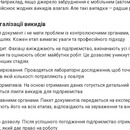
. Наприклад, якщо джерело забруднення є мобільним (автом
йснює жодних викидів взагалі. Але такі випадки — радше р
алізації викидів
 документ і не мати проблем із контролюючими органами,
шлях. Кожен етап вимагає уваги та професійного підходу.
ит. Фахівці виїжджають на підприємство, визначають усі п
я та оцінюють обсяг майбутніх робіт. Це дозволяє уникнут
ніших стадіях.
мірювання. Проводяться лабораторні дослідження, щоб точн
в якій кількості потрапляють у повітря.
ормативів. На основі отриманих даних готується детальний 
ться ліміти викидів для підприємства.
вними органами. Пакет документів передається на експер
ють його на всіх етапах, відповідають на зауваження та вн
 дозволу. Після успішного погодження підприємство отри
 який дає право на роботу.