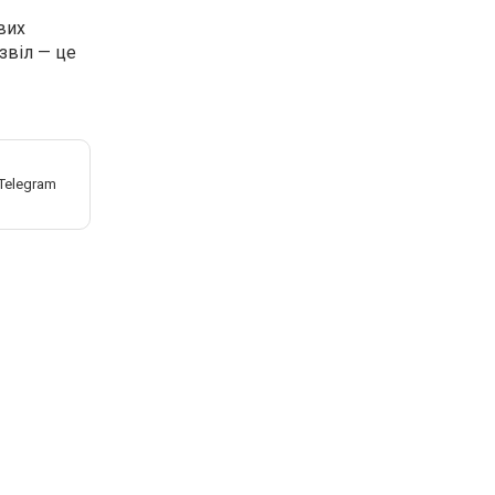
вих
звіл — це