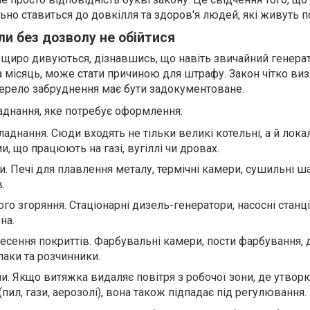
но ставиться до довкілля та здоров'я людей, які живуть п
ли без дозволу не обійтися
у щиро дивуються, дізнавшись, що навіть звичайний генерат
 місяць, може стати причиною для штрафу. Закон чітко виз
ерело забруднення має бути задокументоване.
аднання, яке потребує оформлення:
днання. Сюди входять не тільки великі котельні, а й лока
, що працюють на газі, вугіллі чи дровах.
и. Печі для плавлення металу, термічні камери, сушильні ш
.
о згоряння. Стаціонарні дизель-генератори, насосні станці
на.
есення покриттів. Фарбувальні камери, пости фарбування, 
аки та розчинники.
ми. Якщо витяжка видаляє повітря з робочої зони, де утво
пил, гази, аерозолі), вона також підпадає під регулювання.