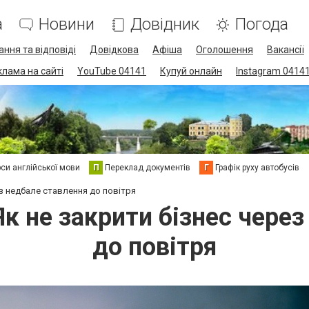
а
Новини
Довідник
Погода
ання та відповіді
Довідкова
Афіша
Оголошення
Вакансії
клама на сайті
YouTube 04141
Купуй онлайн
Instagram 0414
си англійської мови
П
Переклад документів
Г
Графік руху автобусів
ез недбале ставлення до повітря
Як не закрити бізнес чере
до повітря