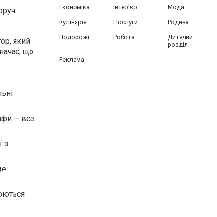
Економіка
Інтер'єр
Мода
оруч.
Кулінарія
Послуги
Родина
Подорожі
Робота
Дитячий
ор, який
розділ
начає, що
Реклама
льні
афи — все
ї з
де
рюються