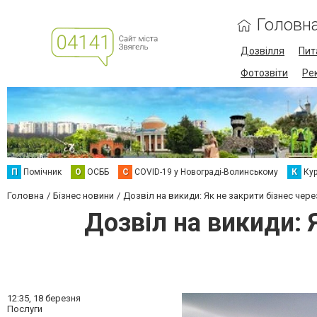
Головн
Дозвілля
Пит
Фотозвіти
Ре
П
Помічник
О
ОСББ
C
COVID-19 у Новограді-Волинському
К
Кур
Головна
Бізнес новини
Дозвіл на викиди: Як не закрити бізнес чер
Дозвіл на викиди: 
12:35,
18 березня
Послуги