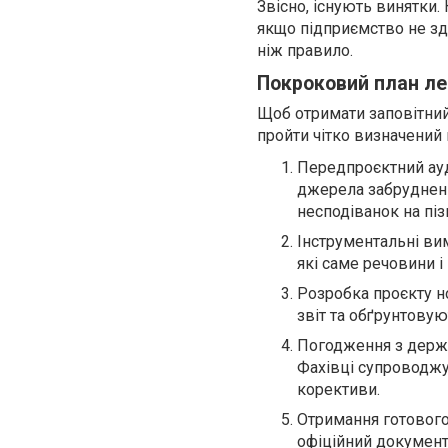
Звісно, існують винятки
якщо підприємство не зді
ніж правило.
Покроковий план лег
Щоб отримати заповітний
пройти чітко визначений 
Передпроєктний ауд
джерела забрудненн
несподіванок на піз
Інструментальні ви
які саме речовини і 
Розробка проєкту н
звіт та обґрунтовую
Погодження з держа
Фахівці супроводжу
корективи.
Отримання готового
офіційний документ,