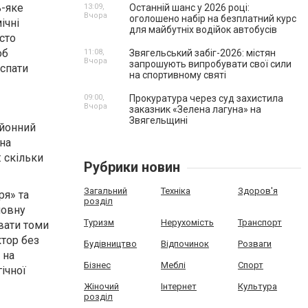
ь-яке
13:09,
Останній шанс у 2026 році:
Вчора
оголошено набір на безплатний курс
ічні
для майбутніх водійок автобусів
сто
об
11:08,
Звягельський забіг-2026: містян
Вчора
запрошують випробувати свої сили
 спати
на спортивному святі
09:00,
Прокуратура через суд захистила
Вчора
заказник «Зелена лагуна» на
Звягельщині
ьйонний
на
 скільки
Рубрики новин
Загальний
Техніка
Здоров'я
ря» та
розділ
повну
Туризм
Нерухомість
Транспорт
вати томи
ктор без
Будівництво
Відпочинок
Розваги
 на
Бізнес
Меблі
Спорт
ічної
Жіночий
Інтернет
Культура
розділ