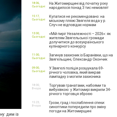
18:06,
На Житомирщині від початку року
Сьогодні
народилося понад 3 тис немовлят
15:17,
Купатися не рекомендовано: на
Сьогодні
міському пляжі Звягеля вода у р.
Случ не відповідає нормам
13:00,
«Мій пиріг Незалежності – 2026»: як
Сьогодні
жителям Звягельської громади
долучитися до всеукраїнського
кулінарного конкурсу
11:00,
Загинув захисник із Баранівки, що на
Сьогодні
Звягельщині, Олександр Окончик
09:00,
У Звягелі поліція розшукала 69-
Сьогодні
річного чоловіка, який викрав
лампадку з могили захисника
18:00,
Торгував гранатами, набоями та
Вчора
вибухівкою: у Житомирі викрили 34-
річного торговця зброєю
15:23,
Грози, град і послаблення спеки:
Вчора
синоптики попередили про зміну
погоди на Житомирщині
ну: дим із