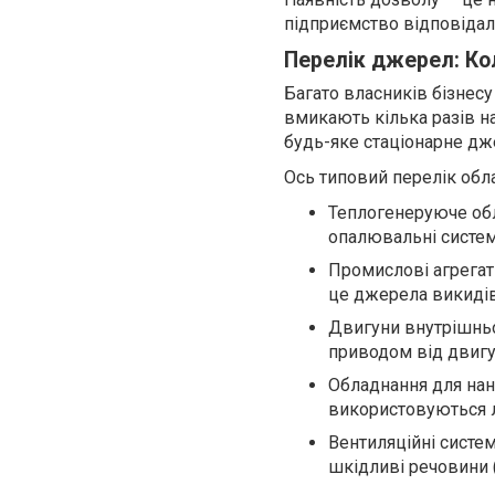
підприємство відповідаль
Перелік джерел: Ко
Багато власників бізнес
вмикають кілька разів на
будь-яке стаціонарне дж
Ось типовий перелік обл
Теплогенеруюче обла
опалювальні системи
Промислові агрегат
це джерела викидів
Двигуни внутрішньог
приводом від двигу
Обладнання для нан
використовуються л
Вентиляційні систе
шкідливі речовини (