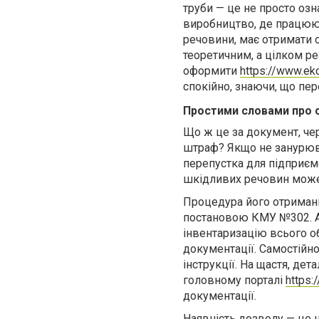
труби — це не просто озн
виробництво, де працюют
речовини, має отримати 
теоретичним, а цілком р
оформити
https://www.ek
спокійно, знаючи, що пе
Простими словами про 
Що ж це за документ, че
штраф? Якщо не занурюва
перепустка для підприємс
шкідливих речовин може 
Процедура його отриман
постановою КМУ №302. Ал
інвентаризацію всього о
документації. Самостійн
інструкції. На щастя, де
головному порталі
https:
документації.
Наявність дозволу — це н