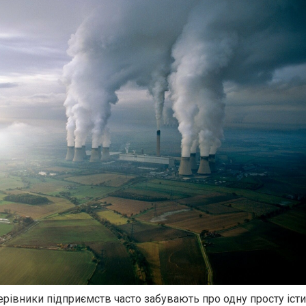
ерівники підприємств часто забувають про одну просту істи