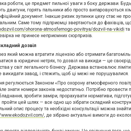
ака роботи, це предмет пильної уваги з боку держави. Буд
ь двигуни, горять пальники або просто випаровуються хім
офіційний документ. Інакше ризик зупинки цеху стає не про
еальним. Саме тому підприємці звертаються до фахівців, щ
odozvil.com/ohorona-atmosfernogo-povitrya/dozvil-na-vikidi
та
ревірка не принесе неприємних сюрпризів.
складний дозвіл
рез який можна втратити ліцензію або отримати багатоміл
тися в юридичні нетрях, то дозвіл на викиди — це своєрід
тва у світ легального бізнесу. Держава встановлює ліміти:
викидати завод, і стежить, щоб ці межі не порушувалися.
ня регулюється Законом «Про охорону атмосферного повіт
е знати номери законів недостатньо. Потрібно провести 
бладнання, зробити заміри, прорахувати нормативи, підготу
о пройти цей шлях — все одно що зібрати складний констру
тальний опис процесу та необхідні консультації можна знайти
//www.ekodozvil.com/
, де зібрано актуальні вимоги до еколог
е просто відповідність букві закону. Це свідчення того, що