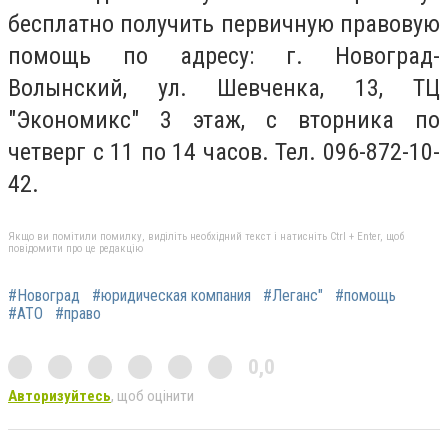
бесплатно получить первичную правовую
помощь по адресу: г. Новоград-
Волынский, ул. Шевченка, 13, ТЦ
"Экономикс" 3 этаж, с вторника по
четверг с 11 по 14 часов. Тел. 096-872-10-
42.
Якщо ви помітили помилку, виділіть необхідний текст і натисніть Ctrl + Enter, щоб
повідомити про це редакцію
#Новоград
#юридическая компания
#Леганс"
#помощь
#АТО
#право
0,0
Авторизуйтесь
, щоб оцінити