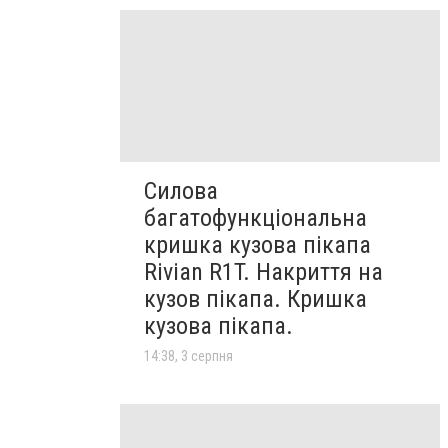
Силова
багатофункціональна
кришка кузова пікапа
Rivian R1T. Накриття на
кузов пікапа. Кришка
кузова пікапа.
14:38, 3 серпня