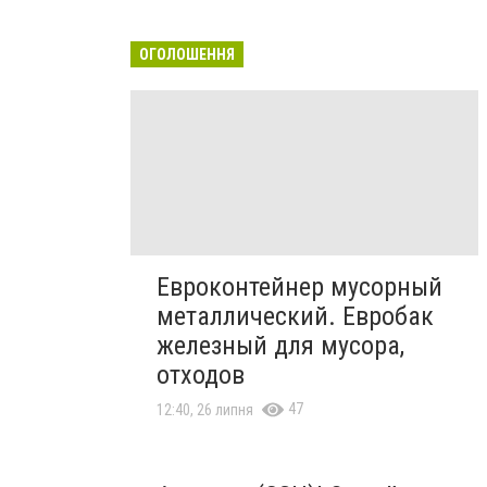
ОГОЛОШЕННЯ
Евроконтейнер мусорный
металлический. Евробак
железный для мусора,
отходов
47
12:40, 26 липня