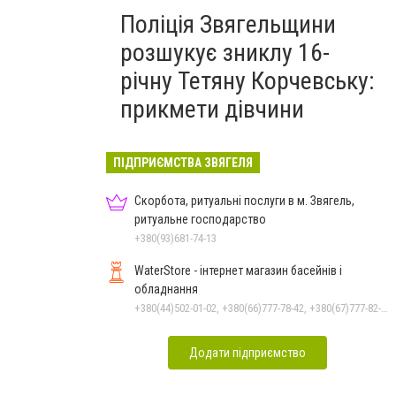
Поліція Звягельщини
розшукує зниклу 16-
річну Тетяну Корчевську:
прикмети дівчини
ПІДПРИЄМСТВА ЗВЯГЕЛЯ
Скорбота, ритуальні послуги в м. Звягель,
ритуальне господарство
+380(93)681-74-13
WaterStore - інтернет магазин басейнів і
обладнання
+380(44)502-01-02, +380(66)777-78-42, +380(67)777-82-19, +380(67)890-80-80, +380(73)890-80-80, +380(44)502-01-03
Додати підприємство