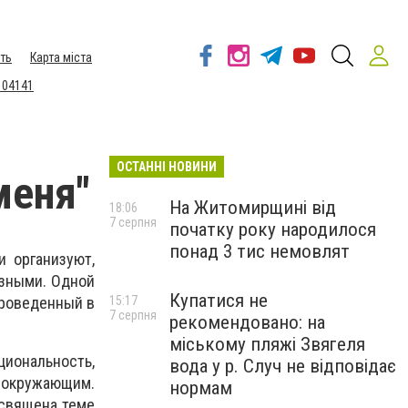
ть
Карта міста
 04141
ОСТАННІ НОВИНИ
меня"
На Житомирщині від
18:06
7 серпня
початку року народилося
понад 3 тис немовлят
и организуют,
азными. Одной
Купатися не
проведенный в
15:17
7 серпня
рекомендовано: на
міському пляжі Звягеля
иональность,
вода у р. Случ не відповідає
 окружающим.
нормам
освящена теме