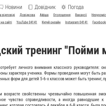
Новини
Довідник
Погода
а відповіді
Довідкова
Афіша
Оголошення
Вакансії
Нерухоміс
на сайті
YouTube 04141
Купуй онлайн
Instagram 04141
Facebook
ский тренинг "Пойми 
отребует личного внимания классного руководителя: он
оны характера ученика. Формы проведения могут быть р
енных форм для детей 5-6-х классов может быть тренинг, 
м возрасте свойственны чрезвычайно повышенная эмоц
нное чувство справедливости, а иногда равнодушие к
нинг, которая состоялась 4 декабря в 6-В классе, была п