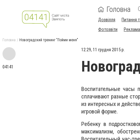
Головна
Дозвілля
Питання т
Фотозвіти
Реклама 
Головна
Новоградский тренинг "Пойми меня"
12:29, 11 грудня 2015 р.
Новоград
04141
Воспитательные часы п
сплачивают разные стор
из интересных и действ
игровой форме.
Ребенку в подростково
максимализм, обостре
Воспитательный час-тре