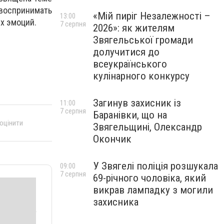
воспринимать
«Мій пиріг Незалежності –
13:00
х эмоций.
7 серпня
2026»: як жителям
Звягельської громади
долучитися до
всеукраїнського
кулінарного конкурсу
Загинув захисник із
11:00
7 серпня
Баранівки, що на
 оцінити
Звягельщині, Олександр
Окончик
У Звягелі поліція розшукала
09:00
7 серпня
69-річного чоловіка, який
викрав лампадку з могили
захисника