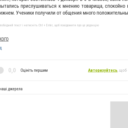
пытались прислушиваться к мнению товарища, спокойно 
ближнем. Ученики получили от общения много положительны
бхідний текст і натисніть Ctrl + Enter, щоб повідомити про це редакцію
КОГО
д
0,0
Оцініть першим
Авторизуйтесь
, щоб
 наші джерела