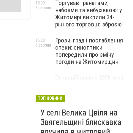
Торгував гранатами,
18:00
6 серпня
набоями та вибухівкою: у
Житомирі викрили 34-
річного торговця зброєю
Грози, град і послаблення
15:23
6 серпня
спеки: синоптики
попередили про зміну
погоди на Житомирщині
Останній шанс у 2026 році:
13:09
6 серпня
оголошено набір на
безплатний курс для
майбутніх водійок автобусів
ТОП НОВИНИ
У селі Велика Цвіля на
Звягельщині блискавка
влучила в житловий