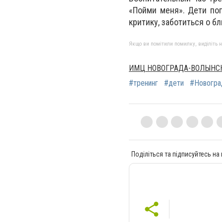
«Пойми меня». Дети по
критику, заботиться о 
Якщо ви помітили помилку, виділіть нео
ИМЦ НОВОГРАДА-ВОЛЫНС
#тренинг
#дети
#Новогра
Поділіться та підписуйтесь на