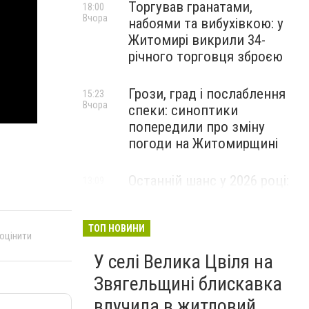
Торгував гранатами,
18:00
Вчора
набоями та вибухівкою: у
Житомирі викрили 34-
річного торговця зброєю
Грози, град і послаблення
15:23
Вчора
спеки: синоптики
попередили про зміну
погоди на Житомирщині
Останній шанс у 2026 році:
13:09
Вчора
оголошено набір на
безплатний курс для
майбутніх водійок автобусів
ТОП НОВИНИ
 оцінити
У селі Велика Цвіля на
Звягельщині блискавка
влучила в житловий