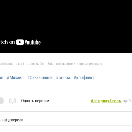
бхідний текст і натисніть Ctrl + Enter, щоб повідомити про це редакцію
ил
#Михаил
#Саакашвили
#ссора
#конфликт
0,0
Оцініть першим
Авторизуйтесь
, щоб
 наші джерела