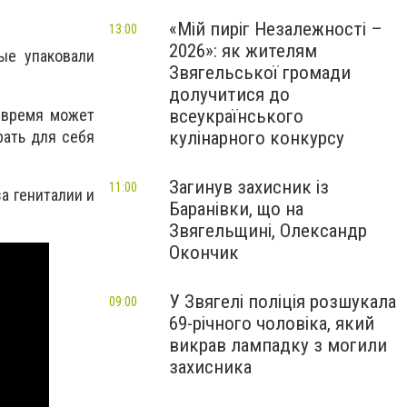
«Мій пиріг Незалежності –
13:00
2026»: як жителям
ые упаковали
Звягельської громади
долучитися до
е время может
всеукраїнського
рать для себя
кулінарного конкурсу
Загинув захисник із
11:00
а гениталии и
Баранівки, що на
Звягельщині, Олександр
Окончик
У Звягелі поліція розшукала
09:00
69-річного чоловіка, який
викрав лампадку з могили
захисника