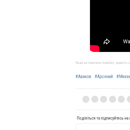
Якщо ви помітили помилку, виділіть нео
#Аваков
#Арсений
#Михе
Поділіться та підписуйтесь на