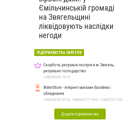
Ємільчинській громаді
на Звягельщині
ліквідовують наслідки
негоди
ПІДПРИЄМСТВА ЗВЯГЕЛЯ
Скорбота, ритуальні послуги в м. Звягель,
ритуальне господарство
+380(93)681-74-13
WaterStore - інтернет магазин басейнів і
обладнання
+380(44)502-01-02, +380(66)777-78-42, +380(67)777-82-19, +380(67)890-80-80, +380(73)890-80-80, +380(44)502-01-03
Додати підприємство