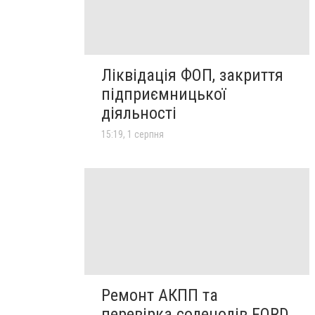
Ліквідація ФОП, закриття
підприємницької
діяльності
15:19, 1 серпня
Ремонт АКПП та
перевірка соленодів FORD