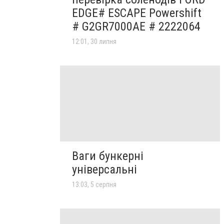
EDGE# ESCAPE Powershift
# G2GR7000AE # 2222064
12:01, 30 липня
Ваги бункерні
універсальні
13:03, 5 серпня