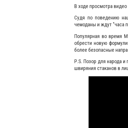
В ходе просмотра видео
Судя по поведению наш
чемоданы и ждут "часа пи
Популярная во время Ма
обрести новую формулир
более безопасные напра
Р.S. Позор для народа и
швиряния стаканов в лиц