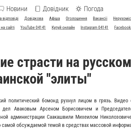
Новини
Довідник
Погода
а відповіді
Довідкова
Афіша
Оголошення
Вакансії
Нерухоміс
на сайті
YouTube 04141
Купуй онлайн
Instagram 04141
Facebook
ие страсти на русском
аинской "элиты"
кий политический бомонд рухнул лицом в грязь. Видео
х дел Аваковым Арсеном Борисовичем и Председател
нной администрации Саакашвили Михеилом Николозовиче
о самой обсуждаемой темой в средствах массовой информ