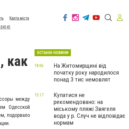
ть
Карта міста
 04141
ОСТАННІ НОВИНИ
, как
На Житомирщині від
18:06
початку року народилося
понад 3 тис немовлят
Купатися не
15:17
 ссоры между
рекомендовано: на
ем Одесской
міському пляжі Звягеля
м, подорвало
вода у р. Случ не відповідає
нормам
ации.