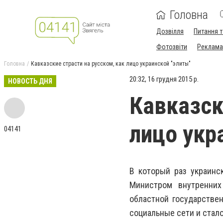
Головна
Дозвілля
Питання т
Фотозвіти
Реклама 
Головна
Кавказские страсти на русском, как лицо украинской "элиты"
20:32, 16 грудня 2015 р.
НОВОСТЬ ДНЯ
Кавказск
лицо укр
04141
В который раз украинс
Министром внутренни
областной государстве
социальные сети и стал