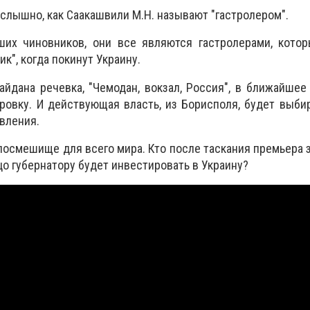
 слышно, как Саакашвили М.Н. называют "гастролером".
их чиновников, они все являются гастролерами, котор
к", когда покинут Украину.
йдана речевка, "Чемодан, вокзал, Россия", в ближайше
овку. И действующая власть, из Борисполя, будет выби
вления.
 посмешище для всего мира. Кто после таскания премьера з
о губернатору будет инвестировать в Украину?