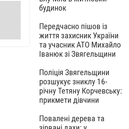
будинок
Передчасно пішов із
життя захисник України
та учасник АТО Михайло
Іванюк зі Звягельщини
Поліція Звягельщини
розшукує зниклу 16-
річну Тетяну Корчевську:
прикмети дівчини
Повалені дерева та
зірвані дахи: у