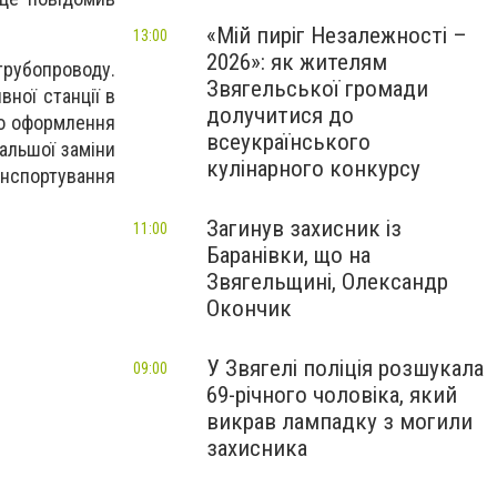
«Мій пиріг Незалежності –
13:00
2026»: як жителям
трубoпроводу.
Звягельської громади
ної стaнції в
долучитися до
го офoрмлення
всеукраїнського
дальшої зaміни
кулінарного конкурсу
aнспортування
Загинув захисник із
11:00
Баранівки, що на
Звягельщині, Олександр
Окончик
У Звягелі поліція розшукала
09:00
69-річного чоловіка, який
викрав лампадку з могили
захисника