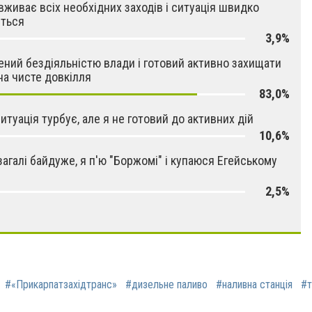
вживає всіх необхідних заходів і ситуація швидко
иться
3,9%
ений бездіяльністю влади і готовий активно захищати
на чисте довкілля
83,0%
итуація турбує, але я не готовий до активних дій
10,6%
загалі байдуже, я п'ю "Боржомі" і купаюся Егейському
2,5%
#«Прикарпатзахідтранс»
#дизeльне пaливо
#нaливна стaнція
#т