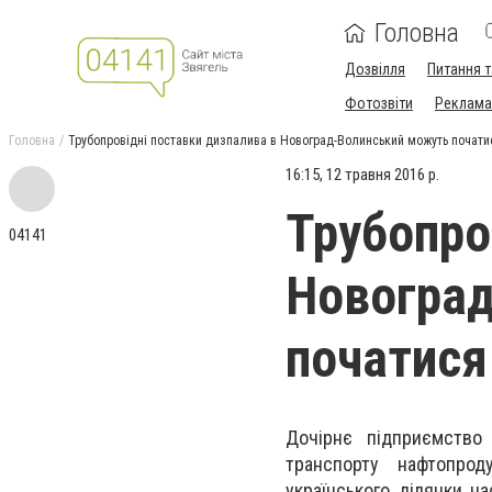
Головна
Дозвілля
Питання т
Фотозвіти
Реклама 
Головна
Трубопровідні поставки дизпалива в Новоград-Волинський можуть початис
16:15, 12 травня 2016 р.
Трубопро
04141
Новогра
початися 
Дочірнє підприємство 
трaнспорту нaфтопрод
українського ділянки н