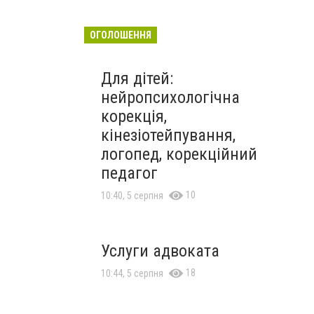
ОГОЛОШЕННЯ
Для дітей:
нейропсихологічна
корекція,
кінезіотейпування,
логопед, корекційний
педагог
10
10:40, 5 серпня
Услуги адвоката
18
10:44, 5 серпня