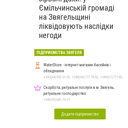
Ємільчинській громаді
на Звягельщині
ліквідовують наслідки
негоди
ПІДПРИЄМСТВА ЗВЯГЕЛЯ
WaterStore - інтернет магазин басейнів і
обладнання
+380(44)502-01-02, +380(66)777-78-42, +380(67)777-82-19, +380(67)890-80-80, +380(73)890-80-80, +380(44)502-01-03
Скорбота, ритуальні послуги в м. Звягель,
ритуальне господарство
+380(93)681-74-13
Додати підприємство