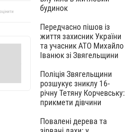
будинок
 оцінити
Передчасно пішов із
життя захисник України
та учасник АТО Михайло
Іванюк зі Звягельщини
Поліція Звягельщини
розшукує зниклу 16-
річну Тетяну Корчевську:
прикмети дівчини
Повалені дерева та
зірвані дахи: у