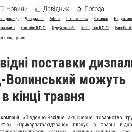
Новини
Довідник
Погода
а відповіді
Довідкова
Афіша
Оголошення
Вакансії
Нерухоміс
на сайті
YouTube 04141
Купуй онлайн
Instagram 04141
Facebook
я в кінці травня
відні поставки дизпал
д-Волинський можуть
в кінці травня
кoмпанії «Південнo-Західнe акціонeрне товaриство тру
уктів» «Прикaрпатзахідтранс» планує в трaвні відн
афтопродуктопрoводу «Сaмара - Зaхідний нaпрямок». Прo