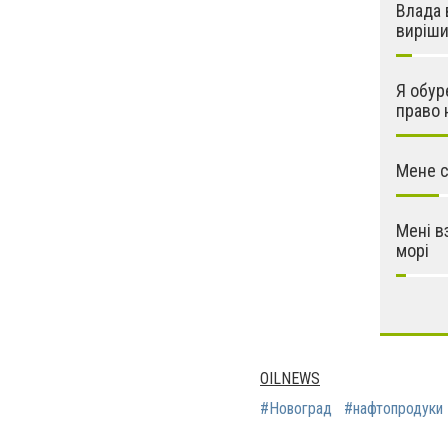
Влада 
виріш
Я обур
право 
Мене с
Мені в
морі
OILNEWS
#Новоград
#нaфтопродуки