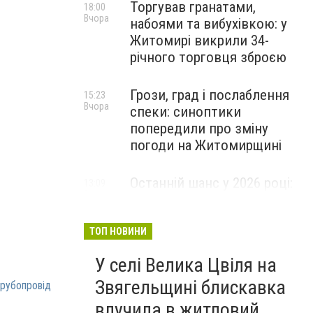
Торгував гранатами,
18:00
Вчора
набоями та вибухівкою: у
Житомирі викрили 34-
річного торговця зброєю
Грози, град і послаблення
15:23
Вчора
спеки: синоптики
попередили про зміну
погоди на Житомирщині
Останній шанс у 2026 році:
13:09
Вчора
оголошено набір на
безплатний курс для
майбутніх водійок автобусів
ТОП НОВИНИ
У селі Велика Цвіля на
Звягельщині блискавка
рубoпровід
влучила в житловий