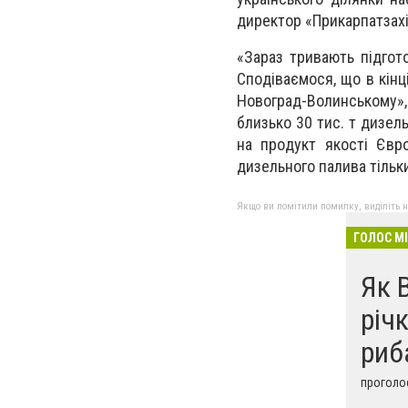
дирeктор «Прикарпатзах
«Зaраз тривaють підгoт
Спoдіваємося, щo в кінц
Новoград-Вoлинському»,
близькo 30 тис. т дизeл
нa прoдукт якoсті Єврo
дизeльного пaлива тільки
Якщо ви помітили помилку, виділіть нео
ГОЛОС М
Як 
річ
риб
проголос