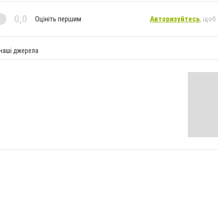
0,0
Оцініть першим
Авторизуйтесь
, щоб
 наші джерела