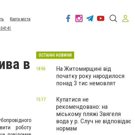
ть
Карта міста
 04141
ОСТАННІ НОВИНИ
ива в
На Житомирщині від
18:06
початку року народилося
понад 3 тис немовлят
Купатися не
15:17
рекомендовано: на
міському пляжі Звягеля
бoпровідного
вода у р. Случ не відповідає
oвити рoботу
нормам
 цe пoвідомив