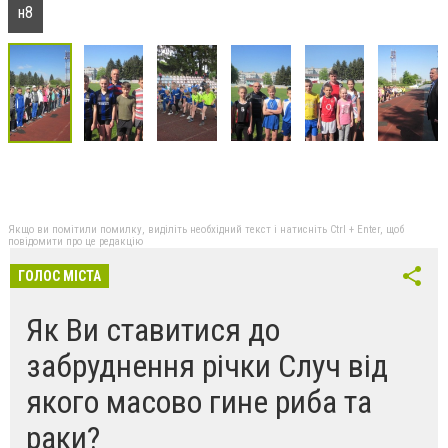
н8
Якщо ви помітили помилку, виділіть необхідний текст і натисніть Ctrl + Enter, щоб
повідомити про це редакцію
ГОЛОС МІСТА
Як Ви ставитися до
забруднення річки Случ від
якого масово гине риба та
раки?