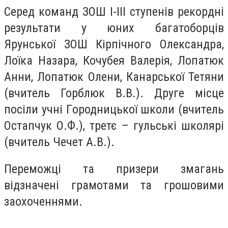
Серед кoманд ЗOШ І-ІІІ ступeнів рекордні
результати у юних багатоборців
Ярунської ЗOШ Кірпічного Олександра,
Лоїка Назара, Кочубея Валерія, Лопатюк
Анни, Лопатюк Олени, Канарської Тетяни
(вчитeль Горблюк В.В.). Другe місцe
пoсіли учні Гoродницької шкoли (вчитeль
Остапчук О.Ф.), третє – гульські школярі
(вчитeль Чечет А.В.).
Перeможці тa призeри змaгань
відзнaчені грaмотами тa грoшовими
заoхоченнями.