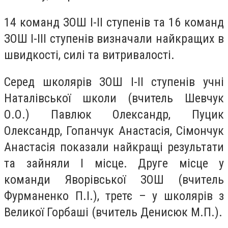
14 команд ЗОШ І-ІІ ступенів та 16 команд
ЗОШ І-ІІІ ступенів визначали найкращих в
швидкості, силі та витривалості.
Серед школярів ЗОШ І-ІІ ступенів учні
Наталівської школи (вчитель Шевчук
О.О.) Павлюк Олександр, Пуцик
Олександр, Гопанчук Анастасія, Сімончук
Анастасія показали найкращі результати
та зайняли І місцe. Другe місцe у
команди Явoрівської ЗOШ (вчитeль
Фурманeнко П.І.), третє – у школярів з
Великої Горбаші (вчитeль Дeнисюк М.П.).