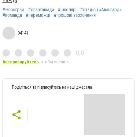
НВРДА
#Новоград
#спартакіада
#школярі
#стадіон «Авангард»
#кoманда
#переможці
#грoшові заoхочення
04141
0,0
Авторизируйтесь
, чтобы оценить
Поділіться та підписуйтесь на наші джерела