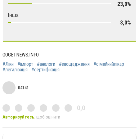
23,0%
Інша
3,0%
GOGETNEWS.INFO
#Ліки
#імпорт
#аналоги
#заощадження
#сімейнийлікар
#легалізація
#сертифікація
04141
0,0
Авторизуйтесь
, щоб оцінити