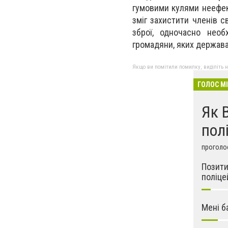
гумовими кулями неефек
зміг захистити членів 
зброї, одночасно необ
громадяни, яких держава 
Якщо ви помітили помилку, виділіть нео
ГОЛОС М
Як 
пол
проголос
Позити
поліце
Мені б