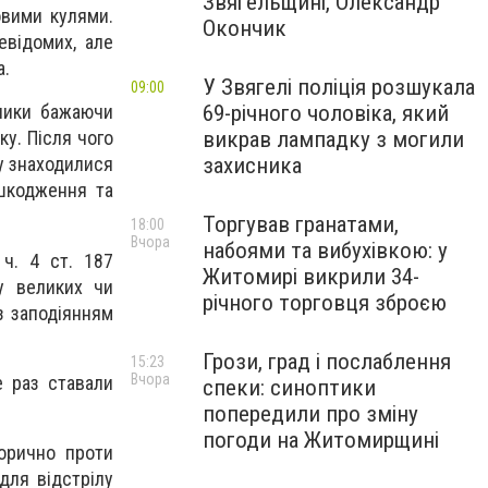
Звягельщині, Олександр
овими кулями.
Окончик
евідомих, але
а.
У Звягелі поліція розшукала
09:00
69-річного чоловіка, який
ники бажаючи
викрав лампадку з могили
у. Після чого
захисника
у знаходилися
ушкодження та
Торгував гранатами,
18:00
Вчора
набоями та вибухівкою: у
 ч. 4 ст. 187
Житомирі викрили 34-
у великих чи
річного торговця зброєю
з заподіянням
Грози, град і послаблення
15:23
Вчора
е раз ставали
спеки: синоптики
попередили про зміну
погоди на Житомирщині
горично проти
 для відстрілу