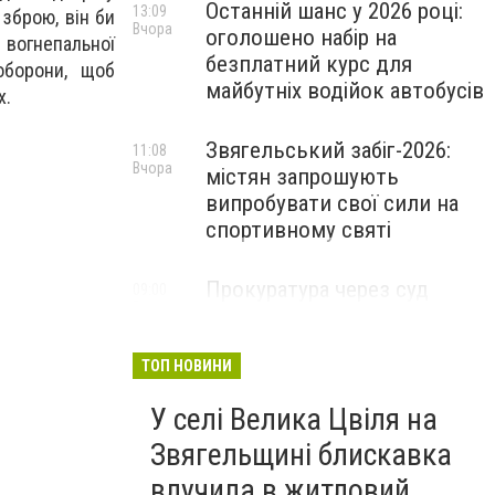
Останній шанс у 2026 році:
13:09
зброю, він би
Вчора
оголошено набір на
 вогнепальної
безплатний курс для
оборони, щоб
майбутніх водійок автобусів
х.
Звягельський забіг-2026:
11:08
Вчора
містян запрошують
випробувати свої сили на
спортивному святі
Прокуратура через суд
09:00
Вчора
захистила заказник «Зелена
лагуна» на Звягельщині
ТОП НОВИНИ
У селі Велика Цвіля на
Звягельщині блискавка
влучила в житловий