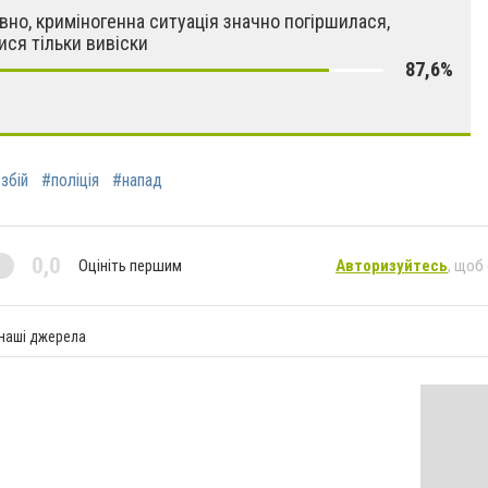
вно, криміногенна ситуація значно погіршилася,
ися тільки вивіски
87,6%
збій
#поліція
#напад
0,0
Оцініть першим
Авторизуйтесь
, щоб
 наші джерела