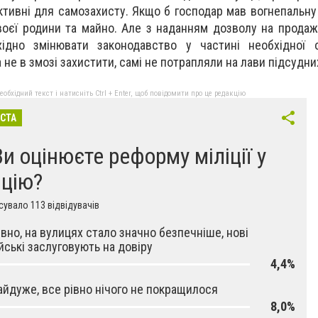
тивні для самозахисту. Якщо б господар мав вогнепальну 
своєї родини та майно. Але з наданням дозволу на продаж
хідно змінювати законодавство у частині необхідної 
не в змозі захистити, самі не потрапляли на лави підсудни
бхідний текст і натисніть Ctrl + Enter, щоб повідомити про це редакцію
ІСТА
Ви оцінюєте реформу міліції у
іцію?
увало 113 відвідувачів
вно, на вулицях стало значно безпечніше, нові
йські заслуговують на довіру
4,4%
айдуже, все рівно нічого не покращилося
8,0%