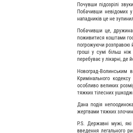
Почувши підозрілі звук
Побачивши невідомих у 
нападників це не зупинил
Побачивши це, дружина
поживитися коштами гос
погрожуючи розправою йо
гроші у сумі більш ніж
перебуває у лікарні, де
Новоград-Волинським в
Кримінального кодексу
особливо великих розмі
тяжких тілесних ушкодж
Дана подія непоодинока
жертвами тяжких злочин
P.S. Державні мужі, як
введення легального рин