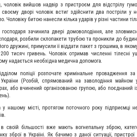
и, чоловік вийшов надвір з пристроєм для відстрілу гум
своєму дворі чоловік встиг здійснити два постріли у н
о. Чоловіку битою нанесли кілька ударів у різні частини тіл
 господаря зачинила двері домоволодіння, але зловмис
подаря, розбили склопакети трубою та проникли до будинк
го дружині, примусили її віддати пакет з грошима, в яком
 200 тисяч гривень. Чоловік отримав численні тілесні 
 йому надається необхідна медична допомога.
ідділом поліції розпочате кримінальне провадження за
 України (Розбій, спрямований на заволодіння майном 
рах, або вчинений організованою групою, або поєднаний і
ень).
 у нашому місті, протягом поточного року підприємці н
ів.
і в своїй більшості вже мають вогнепальну зброю, кате
ку зброї в Україні. Як бачимо з даної ситуації, пристрої