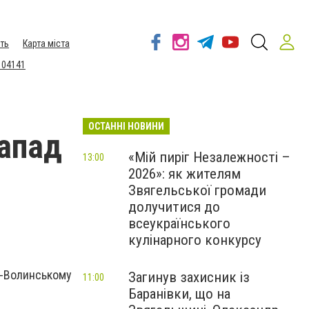
ть
Карта міста
 04141
ОСТАННІ НОВИНИ
напад
«Мій пиріг Незалежності –
13:00
2026»: як жителям
Звягельської громади
долучитися до
всеукраїнського
кулінарного конкурсу
-Волинському
Загинув захисник із
11:00
Баранівки, що на