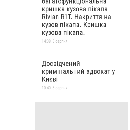
багатофункціональна
кришка кузова пікапа
Rivian R1T. Накриття на
кузов пікапа. Кришка
кузова пікапа.
14:38, 3 серпня
Досвідчений
кримінальний адвокат у
Києві
10:40, 5 серпня