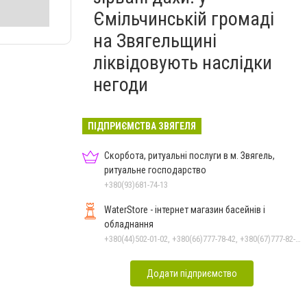
Ємільчинській громаді
на Звягельщині
ліквідовують наслідки
негоди
ПІДПРИЄМСТВА ЗВЯГЕЛЯ
Скорбота, ритуальні послуги в м. Звягель,
ритуальне господарство
+380(93)681-74-13
WaterStore - інтернет магазин басейнів і
обладнання
+380(44)502-01-02, +380(66)777-78-42, +380(67)777-82-19, +380(67)890-80-80, +380(73)890-80-80, +380(44)502-01-03
Додати підприємство