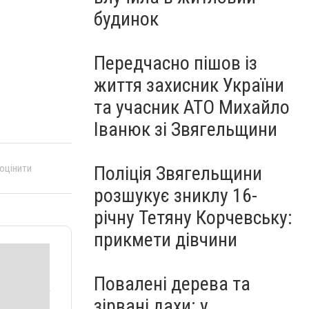
будинок
Передчасно пішов із
життя захисник України
та учасник АТО Михайло
Іванюк зі Звягельщини
 оцінити
Поліція Звягельщини
розшукує зниклу 16-
річну Тетяну Корчевську:
прикмети дівчини
Повалені дерева та
зірвані дахи: у