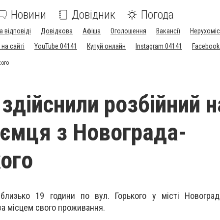
Новини
Довідник
Погода
а відповіді
Довідкова
Афіша
Оголошення
Вакансії
Нерухоміс
на сайті
YouTube 04141
Купуй онлайн
Instagram 04141
Facebook
кого
 здійснили розбійний 
иємця з Новограда-
ого
лизько 19 години по вул. Горького у місті Новоград
за місцем свого проживання.