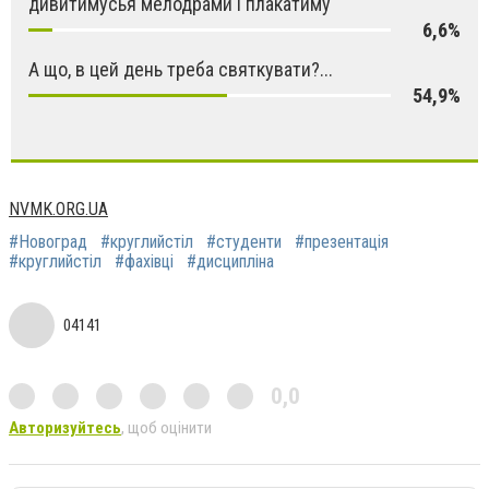
дивитимусья мелодрами і плакатиму
6,6%
А що, в цей день треба святкувати?...
54,9%
NVMK.ORG.UA
#Новоград
#круглийстіл
#студенти
#презентація
#круглийстіл
#фахівці
#дисципліна
04141
0,0
Авторизуйтесь
, щоб оцінити