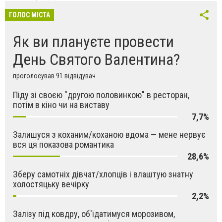
ГОЛОС МІСТА
Як ви плануєте провести
День Святого Валентина?
проголосував 91 відвідувач
Піду зі своєю "другою половинкою" в ресторан,
потім в кіно чи на виставу
7,7%
Залишуся з коханим/коханою вдома — мене нервує
вся ця показова романтика
28,6%
Зберу самотніх дівчат/хлопців і влаштую знатну
холостяцьку вечірку
2,2%
Залізу під ковдру, об'їдатимуся морозивом,