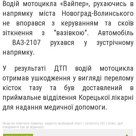
Водій мотоцикла «Вайпер», рухаючись в
напрямку міста Новоград-Волинського
не впорався з керуванням та скоїв
зіткнення з "вазівкою". Автомобіль
ВАЗ-2107 рухався у зустрічному
напрямку.
У результаті ДТП водій мотоцикла
отримав ушкодження у вигляді перелому
кісток тазу та був доставлений в
приймальне відділення Корецької лікарні
для надання медичної допомоги.
Якщо ви помітили помилку, виділіть необхідний текст і натисніть Ctrl + Enter, щоб
повідомити про це редакцію