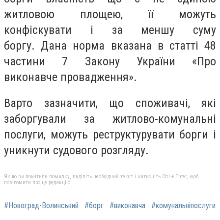
житловою площею, її можуть
конфіскувати і за меншу суму
боргу.
Дана норма вказана в статті 48
частини 7 Закону України «Про
виконавче провадження».
Варто зазначити, що споживачі, які
заборгували за житлово-комунальні
послуги, можуть реструктурувати борги і
уникнути судового розгляду.
Якщо ви помітили помилку, виділіть необхідний текст і натисніть Ctrl + Enter, щоб
повідомити про це редакцію
#Новоград-Волинський
#борг
#виконавча
#комунальніпослуги