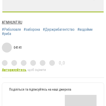
ATMHUNT.RU
#Риболовля
#заборона
#Держрибагентство
#водойми
#риба
04141
0,0
Авторизуйтесь
, щоб оцінити
Поділіться та підписуйтесь на наші джерела