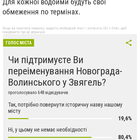
Для кожної водойми будуть свої
обмеження по термінах.
Якщо ви помітили помилку, виділіть необхідний текст і натисніть Ctrl + Enter, щоб
повідомити про це редакцію
ГОЛОС МІСТА
Чи підтримуєте Ви
переіменування Новограда-
Волинського у Звягель?
проголосувало 648 відвідувачів
Так, потрібно повернути історичну назву нашому
місту
19,6%
Ні, у цьому не немає необхідності
80,4%