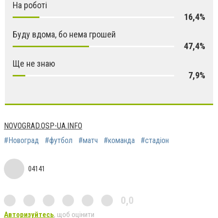
На роботі
16,4%
Буду вдома, бо нема грошей
47,4%
Ще не знаю
7,9%
NOVOGRAD.OSP-UA.INFO
#Новоград
#футбол
#матч
#команда
#стадіон
04141
0,0
Авторизуйтесь
, щоб оцінити