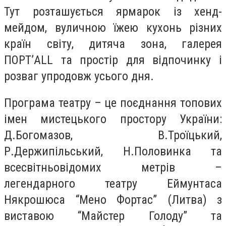
Тут розташується ярмарок із хенд-
мейдом, вуличною їжею кухонь різних
країн світу, дитяча зона, галерея
ПОРТ’ALL та простір для відпочинку і
розваг упродовж усього дня.
Програма театру – це поєднання топових
імен мистецького простору України:
Д.Богомазов, В.Троїцький,
Р.Держипільський, Н.Половинка та
всесвітньовідомих метрів –
легендарного театру Еймунтаса
Някрошюса “Мено Фортас” (Литва) з
виставою “Майстер Голоду” та