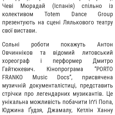
Чеві Мюрадай (Іспанія) спільно із
колективом Totem Dance Group
презентують на сцені Лялькового театру
свої вистави.
Сольні роботи покажуть Антон
Овчинніков та відомий литовський
хореограф і перформер Дмитро
Гайтюкевич. Кінопрограма “PORTO
FRANKO Music Docs”, присвячена
музичній документалістиці, представить
стрічки про легендарних музикантів. Це
унікальна можливість побачити Іґґі Попа,
Юджина Ґудзя, Джамалу, Кетлін Ханну