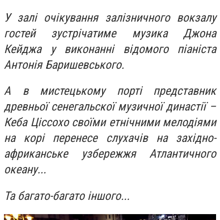
У залі очікування залізничного вокзалу
гостей зустрічатиме
музика Джона
Кейджа у виконанні відомого піаніста
Антонія Баришевського.
А в мистецькому порті представник
древньої сенегальскої музичної династії –
Кеба Ціссохо своїми етнічними мелодіями
на корі перенесе слухачів на західно-
африканське узбережжя Атлантичного
океану...
Та багато-багато іншого...