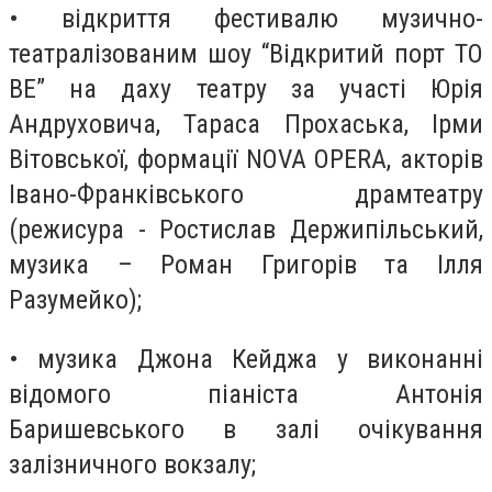
• відкриття фестивалю музично-
театралізованим шоу “Відкритий порт TO
BE” на даху театру за участі Юрія
Андруховича, Тараса Прохаська, Ірми
Вітовської, формації NOVA OPERA, акторів
Івано-Франківського драмтеатру
(режисура - Ростислав Держипільський,
музика – Роман Григорів та Ілля
Разумейко);
• музика Джона Кейджа у виконанні
відомого піаніста Антонія
Баришевського в залі очікування
залізничного вокзалу;