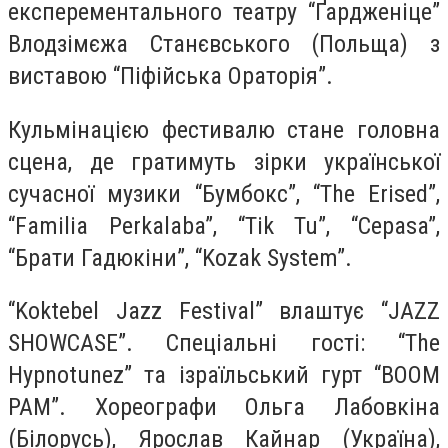
експерементального театру “Ґардженіце”
Влодзімєжа Станєвського (Польща) з
виставою “Піфійська Ораторія”.
Кульмінацією фестивалю стане головна
сцена, де гратимуть зірки української
сучасної музики “Бумбокс”, “The Erised”,
“Familia Perkalaba”, “Tik Tu”, “Cepasa”,
“Брати Гадюкіни”, “Kozak System”.
“Koktebel Jazz Festival” влаштує “JAZZ
SHOWCASE”. Спеціальні гості: “The
Hypnotunez” та ізраїльський гурт “BOOM
PAM”. Хореографи Ольга Лабовкіна
(Білорусь), Ярослав Кайнар (Україна),