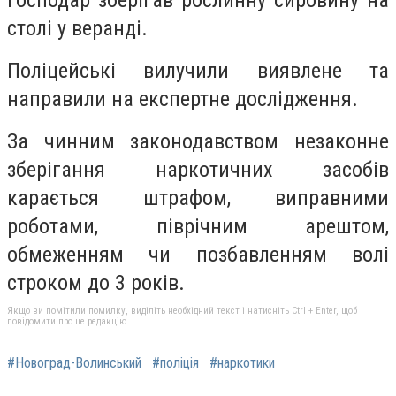
Господар зберігав рослинну сировину на
столі у веранді.
Поліцейські вилучили виявлене та
направили на експертне дослідження.
За чинним законодавством незаконне
зберігання наркотичних засобів
карається штрафом, виправними
роботами, піврічним арештом,
обмеженням чи позбавленням волі
строком до 3 років.
Якщо ви помітили помилку, виділіть необхідний текст і натисніть Ctrl + Enter, щоб
повідомити про це редакцію
#Новоград-Волинський
#поліція
#наркотики