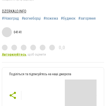
DZERKALO.INFO
#Новоград
#вогнеборці
#пожежа
#будинок
#загоряння
04141
0,0
Авторизуйтесь
, щоб оцінити
Поділіться та підписуйтесь на наші джерела