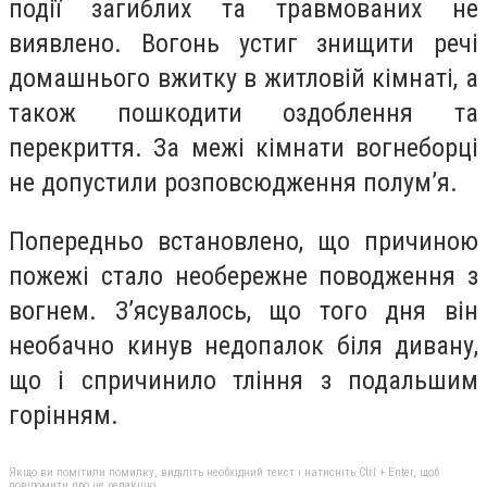
події загиблих та травмованих не
виявлено. Вогонь устиг знищити речі
домашнього вжитку в житловій кімнаті, а
також пошкодити оздоблення та
перекриття. За межі кімнати вогнеборці
не допустили розповсюдження полум’я.
Попередньо встановлено, що причиною
пожежі стало необережне поводження з
вогнем. З’ясувалось, що того дня він
необачно кинув недопалок біля дивану,
що і спричинило тління з подальшим
горінням.
Якщо ви помітили помилку, виділіть необхідний текст і натисніть Ctrl + Enter, щоб
повідомити про це редакцію