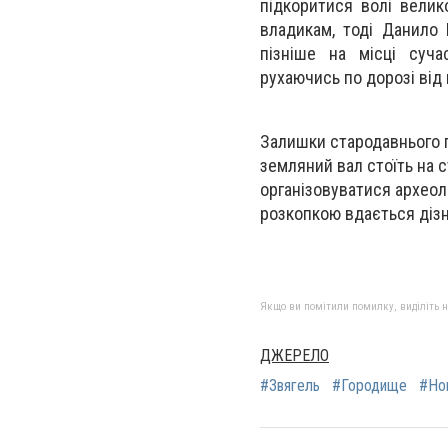
підкоритися волі велик
владикам, тоді Данило 
пізніше на місці суча
рухаючись по дорозі від 
Залишки стародавнього п
земляний вал стоїть на 
організовуватися археоло
розкопкою вдається дізн
Якщо ви помітили помилку, виділіть нео
ДЖЕРЕЛО
#Звягель
#Городище
#Но