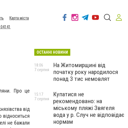
ть
Карта міста
 04141
ОСТАННІ НОВИНИ
На Житомирщині від
18:06
7 серпня
початку року народилося
понад 3 тис немовлят
ляни. Про це
Купатися не
15:17
7 серпня
рекомендовано: на
міському пляжі Звягеля
князівства від
вода у р. Случ не відповідає
о відноситься
нормам
елі не бажали