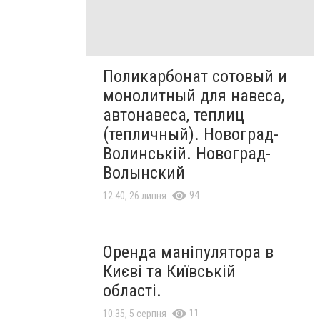
Поликарбонат сотовый и
монолитный для навеса,
автонавеса, теплиц
(тепличный). Новоград-
Волинській. Новоград-
Волынский
94
12:40, 26 липня
Оренда маніпулятора в
Києві та Київській
області.
11
10:35, 5 серпня