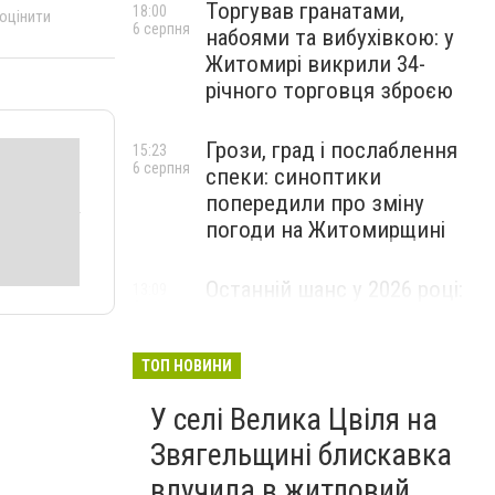
Торгував гранатами,
18:00
 оцінити
6 серпня
набоями та вибухівкою: у
Житомирі викрили 34-
річного торговця зброєю
Грози, град і послаблення
15:23
6 серпня
спеки: синоптики
попередили про зміну
погоди на Житомирщині
Останній шанс у 2026 році:
13:09
6 серпня
оголошено набір на
безплатний курс для
майбутніх водійок автобусів
ТОП НОВИНИ
У селі Велика Цвіля на
Звягельщині блискавка
влучила в житловий