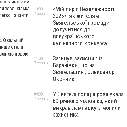
 слов`янським
рилося кілька
«Мій пиріг Незалежності –
13:00
7 серпня
егко знайти,
2026»: як жителям
Звягельської громади
долучитися до
всеукраїнського
в. Овальний
кулінарного конкурсу
одище стали
 кожною новою
Загинув захисник із
11:00
7 серпня
Баранівки, що на
Звягельщині, Олександр
Окончик
У Звягелі поліція розшукала
09:00
7 серпня
69-річного чоловіка, який
викрав лампадку з могили
захисника