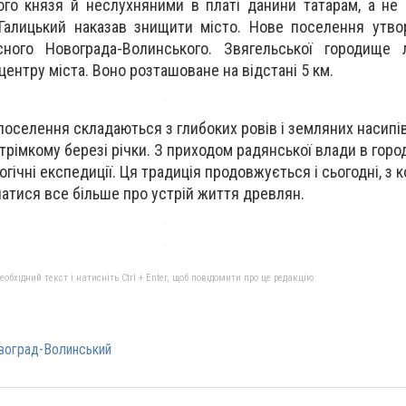
ого князя й неслухняними в платі данини татарам, а не
Галицький наказав знищити місто. Нове поселення утво
сного Новограда-Волинського. Звягельської городище л
центру міста. Воно розташоване на відстані 5 км.
оселення складаються з глибоких ровів і земляних насипі
стрімкому березі річки. З приходом радянської влади в гор
гічні експедиції. Ця традиція продовжується і сьогодні, з
атися все більше про устрій життя древлян.
бхідний текст і натисніть Ctrl + Enter, щоб повідомити про це редакцію
воград-Волинський