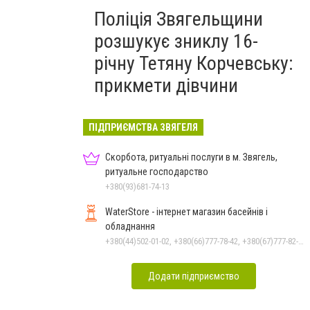
Поліція Звягельщини
розшукує зниклу 16-
річну Тетяну Корчевську:
прикмети дівчини
ПІДПРИЄМСТВА ЗВЯГЕЛЯ
Скорбота, ритуальні послуги в м. Звягель,
ритуальне господарство
+380(93)681-74-13
WaterStore - інтернет магазин басейнів і
обладнання
+380(44)502-01-02, +380(66)777-78-42, +380(67)777-82-19, +380(67)890-80-80, +380(73)890-80-80, +380(44)502-01-03
Додати підприємство