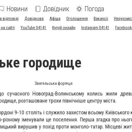
Новини
Довідник
Погода
а відповіді
Довідкова
Афіша
Оголошення
Вакансії
Нерухоміс
на сайті
YouTube 04141
Купуй онлайн
Instagram 04141
Facebook
ьке городище
Звягельська фортеця
 до сучасного Новоград-Волинському колись жили древ
ородище, розташоване трохи північніше центру міста.
рдоні 9-10 століть і служило захистом всьому Київського 
По-різному іменували це поселення. Перша згадка про ньог
лицький вирушив у похід проти монголо-татар. Місцеві жит