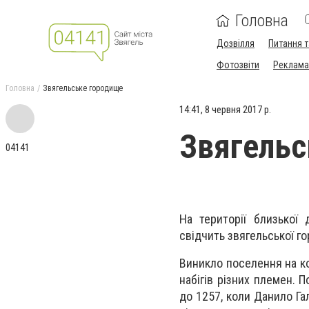
Головна
Дозвілля
Питання т
Фотозвіти
Реклама 
Головна
Звягельське городище
14:41, 8 червня 2017 р.
Звягельс
04141
На території близької
свідчить звягельської г
Виникло поселення на ко
набігів різних племен. 
до 1257, коли Данило Га