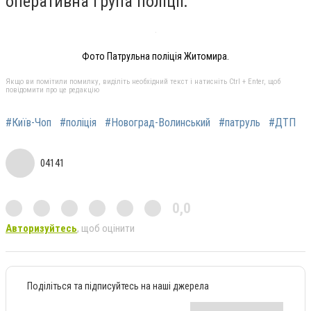
оперативна група поліції.
Фото Патрульна поліція Житомира.
Якщо ви помітили помилку, виділіть необхідний текст і натисніть Ctrl + Enter, щоб
повідомити про це редакцію
#Київ-Чоп
#поліція
#Новоград-Волинський
#патруль
#ДТП
04141
0,0
Авторизуйтесь
, щоб оцінити
Поділіться та підписуйтесь на наші джерела