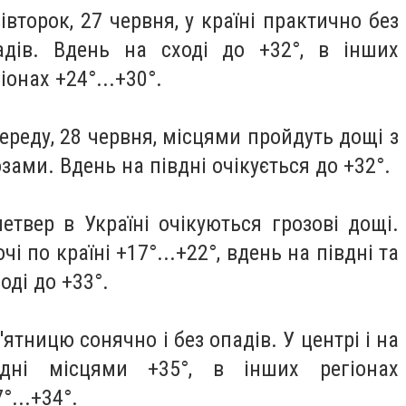
івторок, 27 червня, у країні практично без
адів. Вдень на сході до +32°, в інших
іонах +24°...+30°.
середу, 28 червня, місцями пройдуть дощі з
зами. Вдень на півдні очікується до +32°.
четвер в Україні очікуються грозові дощі.
чі по країні +17°...+22°, вдень на півдні та
оді до +33°.
'ятницю сонячно і без опадів. У центрі і на
вдні місцями +35°, в інших регіонах
°...+34°.