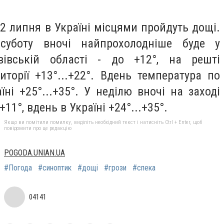
і 2 липня в Україні місцями пройдуть дощі.
суботу вночі найпрохолодніше буде у
вівській області - до +12°, на решті
риторії +13°...+22°. Вдень температура по
аїні +25°...+35°. У неділю вночі на заході
+11°, вдень в Україні +24°...+35°.
Якщо ви помітили помилку, виділіть необхідний текст і натисніть Ctrl + Enter, щоб
повідомити про це редакцію
POGODA.UNIAN.UA
#Погода
#синоптик
#дощі
#грози
#спека
04141