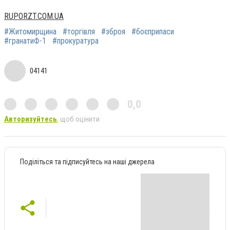
RUPORZT.COM.UA
#Житомирщина
#торгівля
#зброя
#боєприпаси
#гранатиФ-1
#прокуратура
04141
0,0
Авторизуйтесь
, щоб оцінити
Поділіться та підписуйтесь на наші джерела