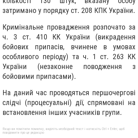
кількості 130 штук, вказану особу
затримано у порядку ст. 208 КПК України.
Кримінальне провадження розпочато за
ч. 3 ст. 410 КК України (викрадення
бойових припасів, вчинене в умовах
особливого періоду) та ч. 1 ст. 263 КК
України (незаконне поводження з
бойовими припасами).
На даний час проводяться першочергові
слідчі (процесуальні) дії, спрямовані на
встановлення інших учасників групи.
Якщо ви помітили помилку, виділіть необхідний текст і натисніть Ctrl + Enter, щоб
повідомити про це редакцію