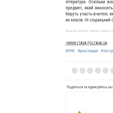
література. Оскільки в
предмет, який виносить
беруть участь вчителі, я
их класів. Ні соціальний 
Якщо ви помітили помилку, виділіть нео
/WWW.LTAVA.POLTAVA.UA
#ЗНО
#реєстрація
#тесту
Поділіться та підписуйтесь на