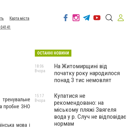
ть
Карта міста
 04141
ОСТАННІ НОВИНИ
На Житомирщині від
18:06
Вчора
початку року народилося
понад 3 тис немовлят
Купатися не
15:17
е тренувальне
Вчора
рекомендовано: на
на пробне ЗНО
міському пляжі Звягеля
вода у р. Случ не відповідає
нормам
їнська мова і