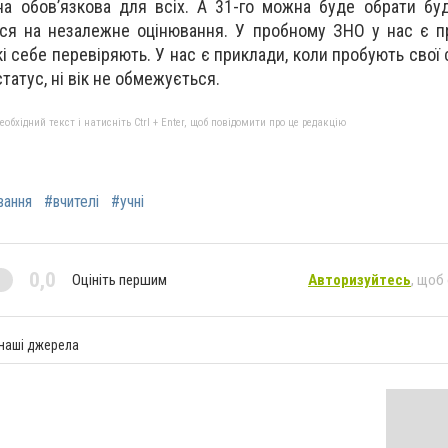
она обов’язкова для всіх. А 31-го можна буде обрати бу
ся на незалежне оцінювання. У пробному ЗНО у нас є п
кі себе перевіряють. У нас є приклади, коли пробують свої с
статус, ні вік не обмежується.
бхідний текст і натисніть Ctrl + Enter, щоб повідомити про це редакцію
вання
#вчителі
#учні
0,0
Оцініть першим
Авторизуйтесь
, щоб
 наші джерела