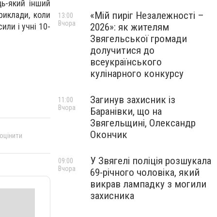
дь-який інший
«Мій пиріг Незалежності –
риклади, коли
13:00
Вчора
2026»: як жителям
или і учні 10-
Звягельської громади
долучитися до
всеукраїнського
кулінарного конкурсу
Загинув захисник із
11:00
Вчора
Баранівки, що на
Звягельщині, Олександр
Окончик
 оцінити
У Звягелі поліція розшукала
09:00
Вчора
69-річного чоловіка, який
викрав лампадку з могили
захисника