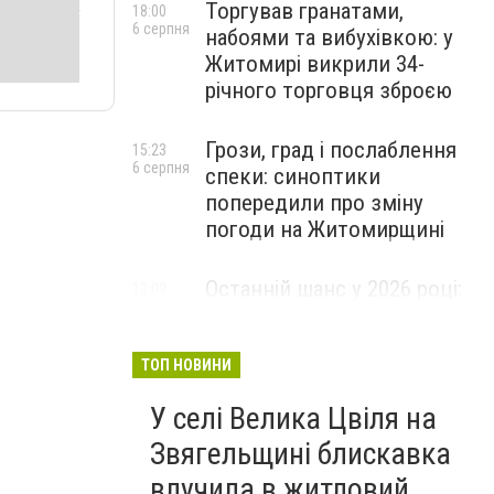
Торгував гранатами,
18:00
6 серпня
набоями та вибухівкою: у
Житомирі викрили 34-
річного торговця зброєю
Грози, град і послаблення
15:23
6 серпня
спеки: синоптики
попередили про зміну
погоди на Житомирщині
Останній шанс у 2026 році:
13:09
6 серпня
оголошено набір на
безплатний курс для
майбутніх водійок автобусів
ТОП НОВИНИ
У селі Велика Цвіля на
Звягельщині блискавка
влучила в житловий