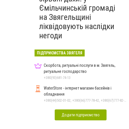
Ємільчинській громаді
на Звягельщині
ліквідовують наслідки
негоди
ПІДПРИЄМСТВА ЗВЯГЕЛЯ
Скорбота, ритуальні послуги в м. Звягель,
ритуальне господарство
+380(93)681-74-13
WaterStore - інтернет магазин басейнів і
обладнання
+380(44)502-01-02, +380(66)777-78-42, +380(67)777-82-19, +380(67)890-80-80, +380(73)890-80-80, +380(44)502-01-03
Додати підприємство