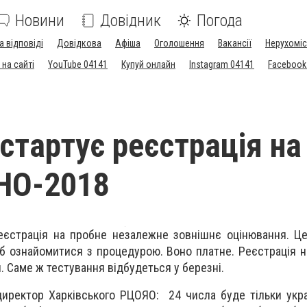
Новини
Довідник
Погода
а відповіді
Довідкова
Афіша
Оголошення
Вакансії
Нерухоміс
на сайті
YouTube 04141
Купуй онлайн
Instagram 04141
Facebook
 стартує реєстрація на
НО-2018
еєстрація на пробне незалежне зовнішнє оцінювання. Ц
об ознайомитися з процедурою. Воно платне. Реєстрація 
. Саме ж тестування відбудеться у березні.
иректор Харківського РЦОЯО: 24 числа буде тільки укра