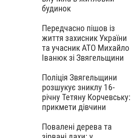
будинок
Передчасно пішов із
життя захисник України
та учасник АТО Михайло
Іванюк зі Звягельщини
Поліція Звягельщини
розшукує зниклу 16-
річну Тетяну Корчевську:
прикмети дівчини
Повалені дерева та
зірвані дахи: у