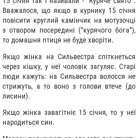
15 січня так і називали - "Куряче свято".
Вважалося, що якщо в курнику 15 січня
повісити круглий камінчик на мотузочці
з отвором посередині ("курячого бога"),
то домашня птиця не буде хворіти.
Якщо жінка на Сильвестра спіткнеться
через кішку, у неї чоловік загуляє. Старі
люди кажуть: на Сильвестра волосся не
стрижуть, а то воно з голови втече (до
лисини).
Якщо жінка завагітніє 15 січня, то у неї
народиться син.