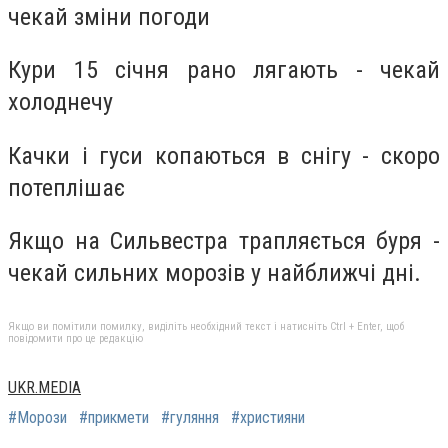
чекай зміни погоди
Кури 15 січня рано лягають - чекай
холоднечу
Качки і гуси копаються в снігу - скоро
потеплішає
Якщо на Сильвестра трапляється буря -
чекай сильних морозів у найближчі дні.
Якщо ви помітили помилку, виділіть необхідний текст і натисніть Ctrl + Enter, щоб
повідомити про це редакцію
UKR.MEDIA
#Морози
#прикмети
#гуляння
#християни