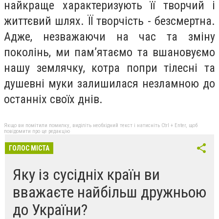
найкраще характеризують її творчий і
життєвий шлях. ЇЇ творчість - безсмертна.
Адже, незважаючи на час та зміну
поколінь, ми пам’ятаємо та вшановуємо
нашу землячку, котра попри тілесні та
душевні муки залишилася незламною до
останніх своїх днів.
Якщо ви помітили помилку, виділіть необхідний текст і натисніть Ctrl + Enter, щоб
повідомити про це редакцію
ГОЛОС МІСТА
Яку із сусідніх країн ви
вважаєте найбільш дружньою
до України?