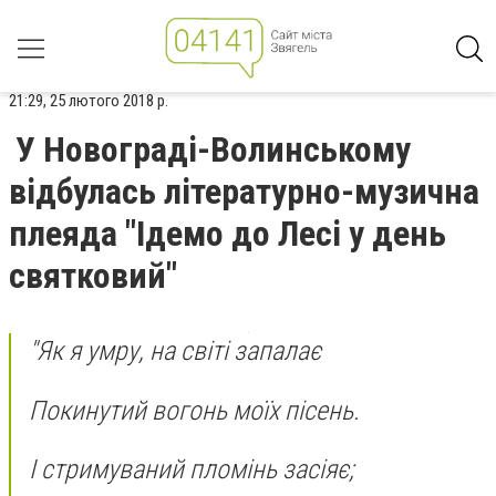
21:29, 25 лютого 2018 р.
У Новограді-Волинському
відбулась літературно-музична
плеяда "Ідемо до Лесі у день
святковий"
"Як я умру, на світі запалає
Покинутий вогонь моїх пісень.
І стримуваний пломінь засіяє;