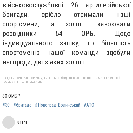
військовослужбовці 26 артилерійської
бригади, срібло отримали наші
спортсмени, а золото завоювали
розвідники 54 ОРБ. Щодо
індивідуального заліку, то більшість
спортсменів нашої команди здобули
нагороди, дві з яких золоті.
Якщо ви помітили помилку, виділіть необхідний текст і натисніть Ctrl + Enter, щоб
повідомити про це редакцію
30 ОМБР
#30
#бригада
#Новоград-Волинський
#АТО
04141