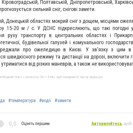
, Кіровоградській, Полтавській, Дніпропетровській, Харківсь
рогнозується сильний сніг, снігові замети.
ій, Донецькій областях мокрий сніг з дощем, місцями ожелед
тру 15-20 м / с. У ДСНС підкреслюють, що такі погодні
я руху транспорту в центральних областях і Прикарпа
етичної, будівельної галузей і комунального господарств
ереджали про ожеледицю в Києві.
У зв'язку з цим в
я швидкісного режиму та дистанції на дорозі, включити га
, утриматися від різких маневрів, а також не використовуват
бхідний текст і натисніть Ctrl + Enter, щоб повідомити про це редакцію
ода
#температура
#водії
#замети
0,0
Оцініть першим
Авторизуйтесь
, щоб