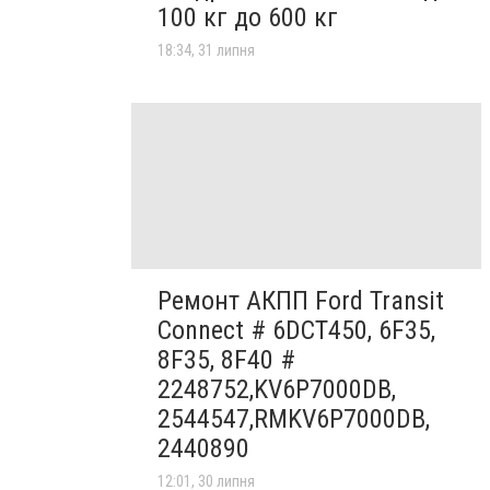
100 кг до 600 кг
18:34, 31 липня
Ремонт АКПП Ford Transit
Connect # 6DCT450, 6F35,
8F35, 8F40 #
2248752,KV6P7000DB,
2544547,RMKV6P7000DB,
2440890
12:01, 30 липня