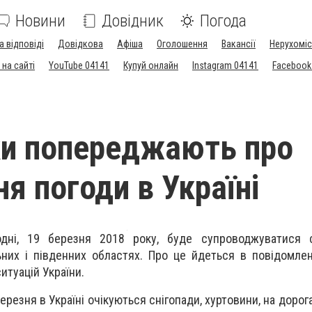
Новини
Довідник
Погода
а відповіді
Довідкова
Афіша
Оголошення
Вакансії
Нерухоміс
на сайті
YouTube 04141
Купуй онлайн
Instagram 04141
Facebook
и попереджають про
я погоди в Україні
одні, 19 березня 2018 року, буде супроводжуватися с
них і південних областях. Про це йдеться в повідомле
итуацій України.
ерезня в Україні очікуються снігопади, хуртовини, на доро