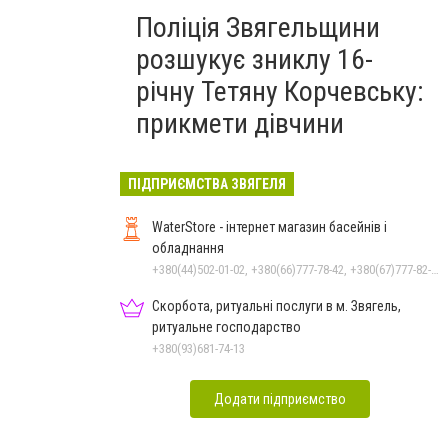
Поліція Звягельщини
розшукує зниклу 16-
річну Тетяну Корчевську:
прикмети дівчини
ПІДПРИЄМСТВА ЗВЯГЕЛЯ
WaterStore - інтернет магазин басейнів і
обладнання
+380(44)502-01-02, +380(66)777-78-42, +380(67)777-82-19, +380(67)890-80-80, +380(73)890-80-80, +380(44)502-01-03
Скорбота, ритуальні послуги в м. Звягель,
ритуальне господарство
+380(93)681-74-13
Додати підприємство