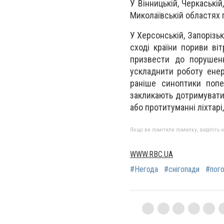
У Вінницькій, Черкаській
Миколаївській областях п
У Херсонській, Запорізьк
сході країни пориви ві
призвести до порушенн
ускладнити роботу енерг
раніше синоптики поп
закликають дотримуватис
або протитуманні ліхтарі
Якщо ви помітили помилку, виділіть нео
WWW.RBC.UA
#Негода
#снігопади
#пог