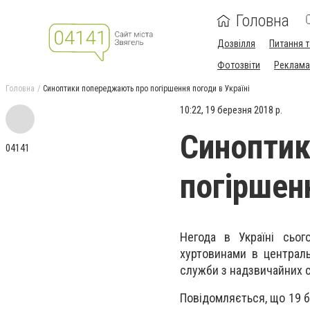
Головна
Дозвілля
Питання т
Фотозвіти
Реклама 
Головна
Синоптики попереджають про погіршення погоди в Україні
10:22, 19 березня 2018 р.
Синоптик
04141
погіршенн
Негода в Україні сьог
хуртовинами в централь
служби з надзвичайних с
Повідомляється, що 19 б