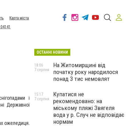
ть
Карта міста
 04141
ОСТАННІ НОВИНИ
На Житомирщині від
18:06
7 серпня
початку року народилося
понад 3 тис немовлят
Купатися не
15:17
нігопадами і
7 серпня
рекомендовано: на
нні Державної
міському пляжі Звягеля
вода у р. Случ не відповідає
нормам
гах ожеледиця.