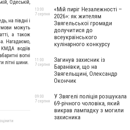
кій, Одеській,
«Мій пиріг Незалежності –
13:00
7 серпня
2026»: як жителям
ь, на півдні і
Звягельської громади
 умови можуть
долучитися до
тті, а також
всеукраїнського
а. Нагадаємо,
кулінарного конкурсу
 КМДА водіїв
баритні вогні
Загинув захисник із
11:00
и літні шини.
7 серпня
Баранівки, що на
Звягельщині, Олександр
Окончик
У Звягелі поліція розшукала
09:00
7 серпня
69-річного чоловіка, який
викрав лампадку з могили
захисника
 оцінити