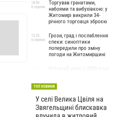
Торгував гранатами,
18:00
6 серпня
набоями та вибухівкою: у
Житомирі викрили 34-
річного торговця зброєю
Грози, град і послаблення
15:23
6 серпня
спеки: синоптики
попередили про зміну
погоди на Житомирщині
Останній шанс у 2026 році:
13:09
6 серпня
оголошено набір на
безплатний курс для
майбутніх водійок автобусів
ТОП НОВИНИ
У селі Велика Цвіля на
Звягельщині блискавка
влучила в житловий