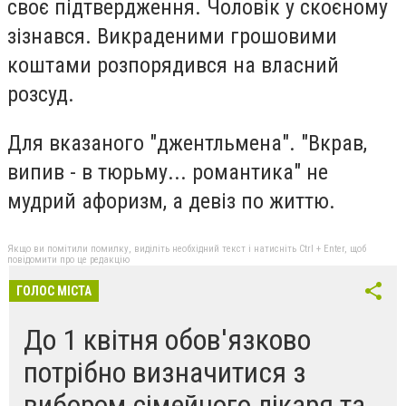
своє підтвердження. Чоловік у скоєному
зізнався. Викраденими грошовими
коштами розпорядився на власний
розсуд.
Для вказаного "джентльмена". "Вкрав,
випив - в тюрьму... романтика" не
мудрий афоризм, а девіз по життю.
Якщо ви помітили помилку, виділіть необхідний текст і натисніть Ctrl + Enter, щоб
повідомити про це редакцію
ГОЛОС МІСТА
До 1 квітня обов'язково
потрібно визначитися з
вибором сімейного лікаря та