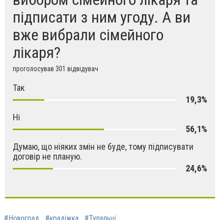
підписати з ним угоду. А ви
вже вибрали сімейного
лікаря?
проголосував 301 відвідувач
Так
19,3%
Ні
56,1%
Думаю, що ніяких змін не буде, тому підписувати
договір не планую.
24,6%
#Новоград
#крадіжка
#Тупальці