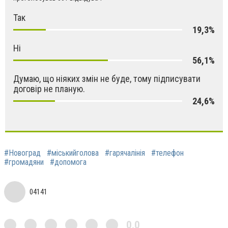
Так
19,3%
Ні
56,1%
Думаю, що ніяких змін не буде, тому підписувати
договір не планую.
24,6%
#Новоград
#міськийголова
#гарячалінія
#телефон
#громадяни
#допомога
04141
0,0