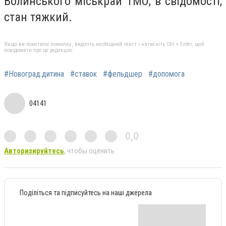
Волинського міськрай ТМО, в свідомості,
стан тяжкий.
Якщо ви помітили помилку, виділіть необхідний текст і натисніть Ctrl + Enter, щоб
повідомити про це редакцію
#Новоград.дитина
#ставок
#фельдшер
#допомога
04141
0,0
Авторизируйтесь
, чтобы оценить
Поділіться та підписуйтесь на наші джерела