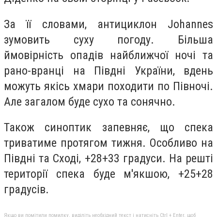
За її словами, антициклон Johannes
зумовить суху погоду. Більша
ймовірність опадів найближчої ночі та
рано-вранці на Півдні України, вдень
можуть якісь хмари походити по Півночі.
Але загалом буде сухо та сонячно.
Також синоптик запевняє, що спека
триватиме протягом тижня. Особливо на
Півдні та Сході, +28+33 градуси. На решті
території спека буде м'якшою, +25+28
градусів.
Якщо ви помітили помилку, виділіть необхідний текст і натисніть Ctrl + Enter, щоб