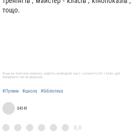
тренінгів , майстер - класів , кінопоказів ,
тощо.
Якщо ви помітили помилку, виділіть необхідний текст і натисніть Ctrl + Enter, щоб
повідомити про це редакцію
#Пулини
#школа
#бібліотека
04141
0,0