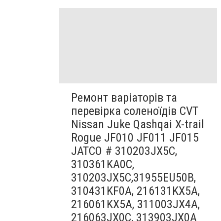
Ремонт варіаторів та
перевірка соленоїдів CVT
Nissan Juke Qashqai X-trail
Rogue JF010 JF011 JF015
JATCO # 310203JX5C,
310361KA0C,
310203JX5C,31955EU50B,
310431KF0A, 216131KX5A,
216061KX5A, 311003JX4A,
216063JX0C, 313903JX0A