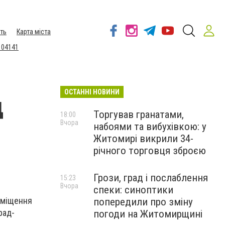
ть
Карта міста
 04141
ОСТАННІ НОВИНИ
д
Торгував гранатами,
18:00
Вчора
набоями та вибухівкою: у
Житомирі викрили 34-
річного торговця зброєю
Грози, град і послаблення
15:23
Вчора
спеки: синоптики
иміщення
попередили про зміну
рад-
погоди на Житомирщині