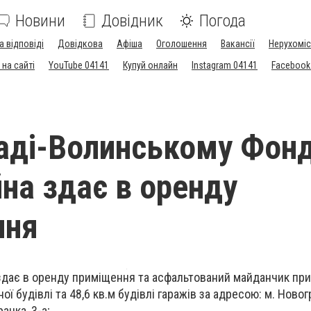
Новини
Довідник
Погода
а відповіді
Довідкова
Афіша
Оголошення
Вакансії
Нерухоміс
на сайті
YouTube 04141
Купуй онлайн
Instagram 04141
Facebook
аді-Волинському Фон
а здає в оренду
ння
ає в оренду приміщення та асфальтований майданчик пр
ої будівлі та 48,6 кв.м будівлі гаражів за адресою: м. Новог
анка, 3-а;