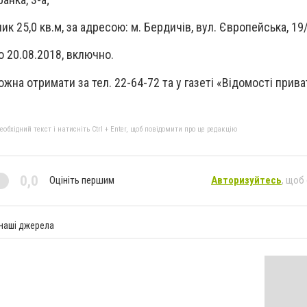
к 25,0 кв.м, за адресою: м. Бердичів, вул. Європейська, 19
о 20.08.2018, включно.
на отримати за тел. 22-64-72 та у газеті «Відомості приват
бхідний текст і натисніть Ctrl + Enter, щоб повідомити про це редакцію
0,0
Оцініть першим
Авторизуйтесь
, щоб
 наші джерела