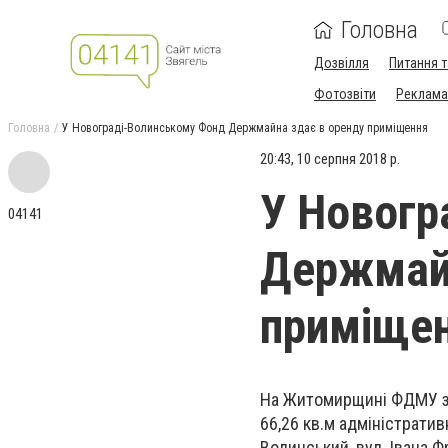
Головна
Дозвілля
Питання т
Фотозвіти
Реклама 
Головна
У Новограді-Волинському Фонд Держмайна здає в оренду приміщення
20:43, 10 серпня 2018 р.
У Новогр
04141
Держмайн
приміще
На Житомирщині ФДМУ зд
66,26 кв.м адміністративн
Волинський, вул. Івана Фр