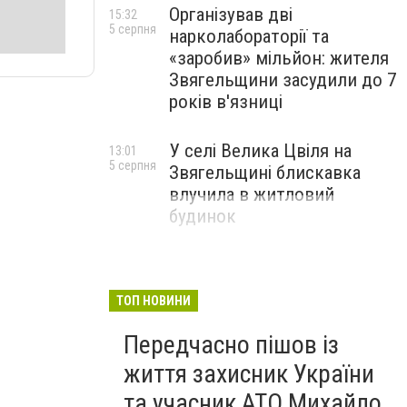
Організував дві
15:32
5 серпня
нарколабораторії та
«заробив» мільйон: жителя
Звягельщини засудили до 7
років в'язниці
У селі Велика Цвіля на
13:01
5 серпня
Звягельщині блискавка
влучила в житловий
будинок
ТОП НОВИНИ
Передчасно пішов із
життя захисник України
та учасник АТО Михайло