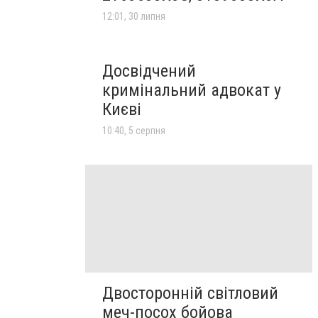
12:01, 30 липня
Досвідчений
кримінальний адвокат у
Києві
10:40, 5 серпня
Двосторонній світловий
меч-посох бойова