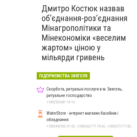
Дмитро Костюк назвав
об’єднання-роз’єднання
Мінагрополітики та
Мінекономіки «веселим
жартом» ціною у
мільярди гривень
ПІДПРИЄМСТВА ЗВЯГЕЛЯ
Скорбота, ритуальні послуги в м. Звягель,
ритуальне господарство
+380(93)681-74-13
WaterStore - інтернет магазин басейнів і
обладнання
+380(44)502-01-02, +380(66)777-78-42, +380(67)777-82-19, +380(67)890-80-80, +380(73)890-80-80, +380(44)502-01-03