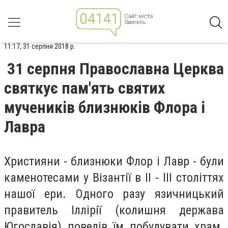
11:17, 31 серпня 2018 р.
31 серпня Православна Церква
святкує пам'ять святих
мучеників близнюків Флора і
Лавра
Християни - близнюки Флор і Лавр - були
каменотесами у Візантії в II - III століттях
нашої ери. Одного разу язичницький
правитель Іллірії (колишня держава
Югославія) повелів їм побудувати храм.