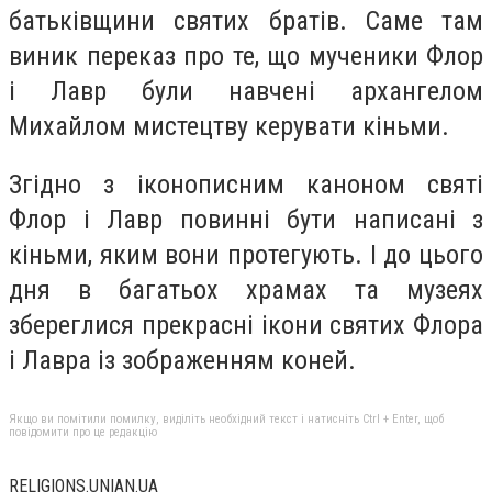
батьківщини святих братів. Саме там
виник переказ про те, що мученики Флор
і Лавр були навчені архангелом
Михайлом мистецтву керувати кіньми.
Згідно з іконописним каноном святі
Флор і Лавр повинні бути написані з
кіньми, яким вони протегують. І до цього
дня в багатьох храмах та музеях
збереглися прекрасні ікони святих Флора
і Лавра із зображенням коней.
Якщо ви помітили помилку, виділіть необхідний текст і натисніть Ctrl + Enter, щоб
повідомити про це редакцію
RELIGIONS.UNIAN.UA