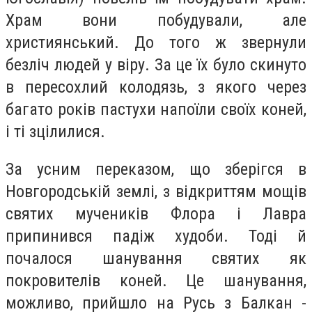
Храм вони побудували, але
християнський. До того ж звернули
безліч людей у віру. За це їх було скинуто
в пересохлий колодязь, з якого через
багато років пастухи напоїли своїх коней,
і ті зцілилися.
За усним переказом, що зберігся в
Новгородській землі, з відкриттям мощів
святих мучеників Флора і Лавра
припинився падіж худоби. Тоді й
почалося шанування святих як
покровителів коней. Це шанування,
можливо, прийшло на Русь з Балкан -