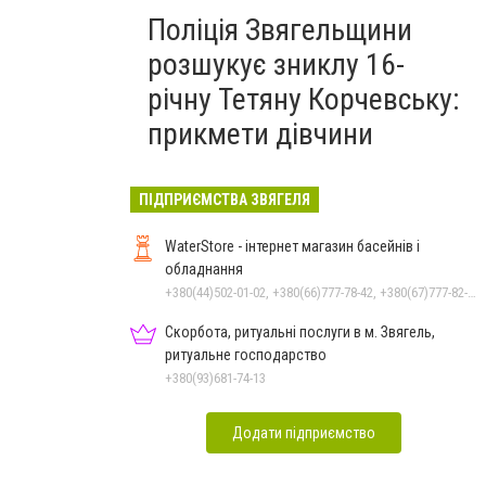
Поліція Звягельщини
розшукує зниклу 16-
річну Тетяну Корчевську:
прикмети дівчини
ПІДПРИЄМСТВА ЗВЯГЕЛЯ
WaterStore - інтернет магазин басейнів і
обладнання
+380(44)502-01-02, +380(66)777-78-42, +380(67)777-82-19, +380(67)890-80-80, +380(73)890-80-80, +380(44)502-01-03
Скорбота, ритуальні послуги в м. Звягель,
ритуальне господарство
+380(93)681-74-13
Додати підприємство