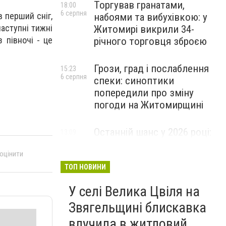
Торгував гранатами,
18:00
6 серпня
 перший сніг,
набоями та вибухівкою: у
наступні тижні
Житомирі викрили 34-
 півночі - це
річного торговця зброєю
Грози, град і послаблення
15:23
6 серпня
спеки: синоптики
попередили про зміну
погоди на Житомирщині
Останній шанс у 2026 році:
13:09
6 серпня
оголошено набір на
 оцінити
безплатний курс для
майбутніх водійок автобусів
ТОП НОВИНИ
У селі Велика Цвіля на
Звягельщині блискавка
влучила в житловий