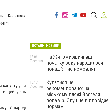
ть
Карта міста
 04141
ОСТАННІ НОВИНИ
На Житомирщині від
18:06
7 серпня
початку року народилося
понад 3 тис немовлят
Купатися не
15:17
и капусту для
7 серпня
рекомендовано: на
ож в цей день
міському пляжі Звягеля
вода у р. Случ не відповідає
нормам
иму. У народі