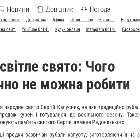
Новини
Довідник
Погода
а відповіді
Довідкова
Афіша
Оголошення
Вакансії
Нерухоміс
на сайті
YouTube 04141
Купуй онлайн
Instagram 04141
Facebook
світле свято: Чого
чно не можна робити
я народне свято Сергій Капусняк, на яке традиційно рубал
 продаж курей і готувалися до весільного сезону. Так
овують пам'ять святого Сергія, ігумена Радонезького.
ші предки зазвичай рубали капусту, заготовляючи її на з