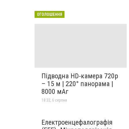
ОГОЛОШЕННЯ
Підводна HD-камера 720p
– 15 м | 220° панорама |
8000 мАг
18:32, 6 серпня
Електроенцефалографія