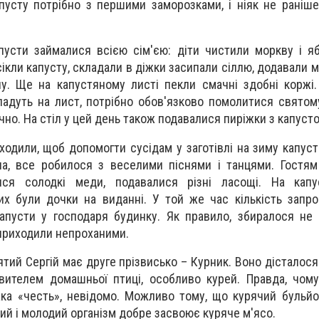
пусту потрібно з першими заморозками, і ніяк не раніше
усти займалися всією сім'єю: діти чистили моркву і ябл
 сікли капусту, складали в діжки засипали сіллю, додавали м
у. Ще на капустяному листі пекли смачні здобні коржі
кладуть на лист, потрібно обов'язково помолитися святом
но. На стіл у цей день також подавалися пиріжки з капуст
ходили, щоб допомогти сусідам у заготівлі на зиму капуст
а, все робилося з веселими піснями і танцями. Гостям
ися солодкі меди, подавалися різні ласощі. На капу
ких були дочки на виданні. У той же час кількість запр
апусти у господаря будинку. Як правило, збиралося не
 приходили непроханими.
тий Сергій має друге прізвисько – Курник. Воно дісталося 
вителем домашньої птиці, особливо курей. Правда, чом
ка «честь», невідомо. Можливо тому, що курячий бульйо
рий і молодий організм добре засвоює куряче м'ясо.