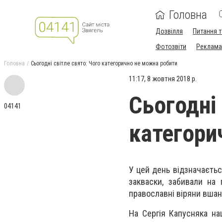
Головна
Дозвілля
Питання т
Фотозвіти
Реклама 
Головна
Сьогодні світле свято: Чого категорично не можна робити
11:17, 8 жовтня 2018 р.
Сьогодні 
04141
категори
У цей день відзначаєтьс
закваски, забивали на
православні віряни вшан
На Сергія Капусняка на