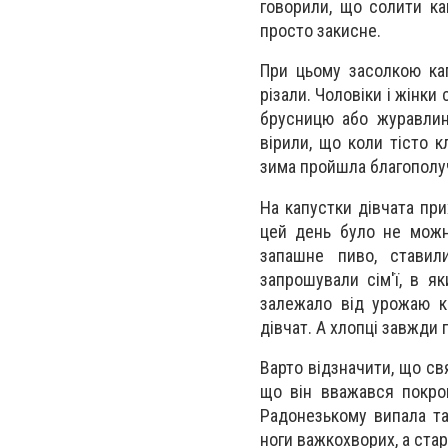
говорили, що солити ка
просто закисне.
При цьому засолкою кап
різали. Чоловіки і жінки
брусницю або журавлин
вірили, що коли тісто 
зима пройшла благополуч
На капустки дівчата при
цей день було не можн
запашне пиво, ставил
запрошували сім'ї, в я
залежало від урожаю к
дівчат. А хлопці завжди
Варто відзначити, що свя
що він вважався покро
Радонезькому випала та
ноги важкохворих, а ста