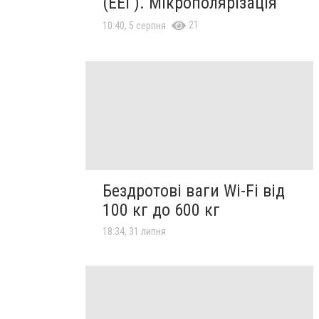
(ЕЕГ). Мікрополярізація
21
10:40, 5 серпня
Бездротові ваги Wi-Fi від
100 кг до 600 кг
18:34, 31 липня