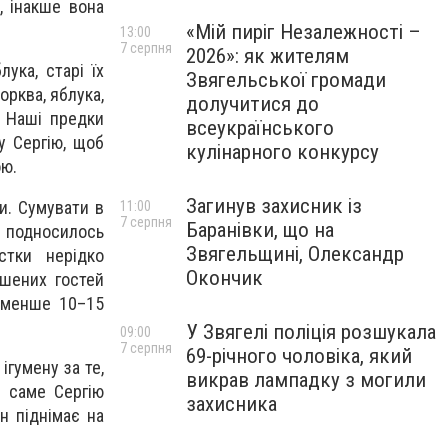
, інакше вона
«Мій пиріг Незалежності –
13:00
7 серпня
2026»: як жителям
ука, старі їх
Звягельської громади
орква, яблука,
долучитися до
. Наші предки
всеукраїнського
у Сергію, щоб
кулінарного конкурсу
ою.
Загинув захисник із
и. Сумувати в
11:00
7 серпня
Баранівки, що на
 подносилось
Звягельщині, Олександр
стки нерідко
Окончик
ошених гостей
 менше 10–15
У Звягелі поліція розшукала
09:00
7 серпня
69-річного чоловіка, який
ігумену за те,
викрав лампадку з могили
у саме Сергію
захисника
н піднімає на