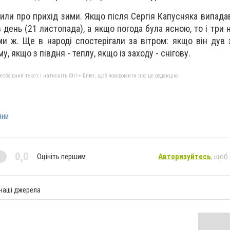
или про прихід зими. Якщо після Сергія Капусняка випадав
 день (21 листопада), а якщо погода була ясною, то і три 
и ж. Ще в народі спостерігали за вітром: якщо він дув з
, якщо з півдня - теплу, якщо із заходу - снігову.
бхідний текст і натисніть Ctrl + Enter, щоб повідомити про це редакцію
яни
0,0
Оцініть першим
Авторизуйтесь
, щоб
 наші джерела