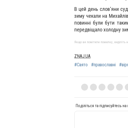
В цей день слов'яни суд
зиму чекали на Михайлів
повинні були бути таким
передвіщало холодну зиму
Якщо ви помітили помилку, виділіть нео
ZNAJ.UA
#Свято
#православні
#вір
Поділіться та підписуйтесь на