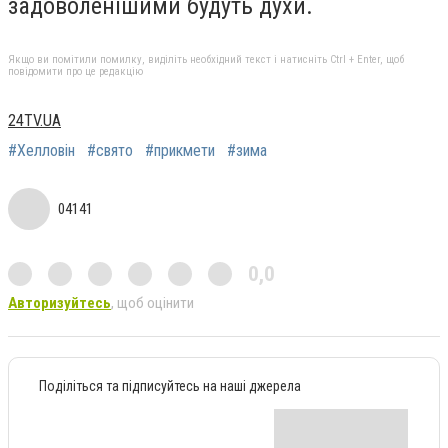
задоволенішими будуть духи.
Якщо ви помітили помилку, виділіть необхідний текст і натисніть Ctrl + Enter, щоб
повідомити про це редакцію
24TV.UA
#Хелловін
#свято
#прикмети
#зима
04141
0,0
Авторизуйтесь
, щоб оцінити
Поділіться та підписуйтесь на наші джерела