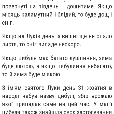
повернуті на південь – дощитиме. Якщо
місяць каламутний і блідий, то буде дощ і
сніг.
Якщо на Луків день із вишні ще не опало
листя, то сніг випаде нескоро.
Якщо цибуля має багато лушпиння, зима
буде лютою, а якщо цибулиння небагато,
то й зима буде м'якою
З ім'ям святого Луки день 31 жовтня в
народі набув назву цибулі, збір врожаю
якої припадав саме на цей час. У магії
цибуля також знайшла своє застосування