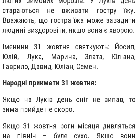
лютих зимових морозів. У Луків день
стараються не вживати гостру їжу.
Вважають, що гостра їжа може завадити
людині виздоровіти, якщо вона є хворою.
Іменини 31 жовтня святкують: Йосип,
Юлій, Лука, Марина, Злата, Юліана,
Гаврило, Давид, Юліан, Семен.
Народні прикмети 31 жовтня:
Якщо на Луків день сніг не випав, то
зима прийде не скоро.
Якщо 31 жовтня роги місяця дивляться
на північ – буде сухо. Якщо вони