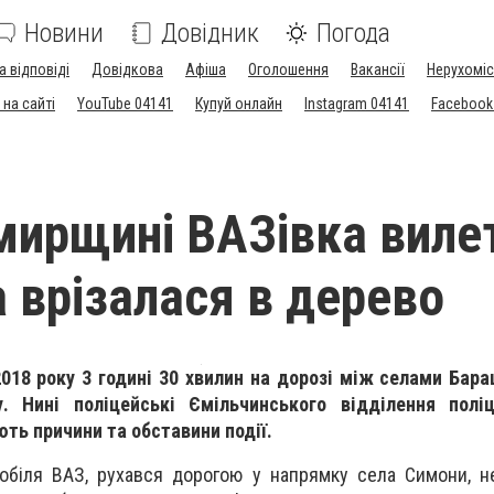
Новини
Довідник
Погода
а відповіді
Довідкова
Афіша
Оголошення
Вакансії
Нерухоміс
на сайті
YouTube 04141
Купуй онлайн
Instagram 04141
Facebook
ирщині ВАЗівка вилет
а врізалася в дерево
018 року 3 годині 30 хвилин на дорозі між селами Бар
. Нині поліцейські Ємільчинського відділення поліц
ють причини та обставини події.
мобіля ВАЗ, рухався дорогою у напрямку села Симони, 