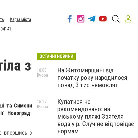
ть
Карта міста
 04141
ОСТАННІ НОВИНИ
іла з
На Житомирщині від
18:06
Вчора
початку року народилося
понад 3 тис немовлят
Купатися не
15:17
аші та Симони
Вчора
рекомендовано: на
ії Новоград-
міському пляжі Звягеля
вода у р. Случ не відповідає
нормам
не впоршись з