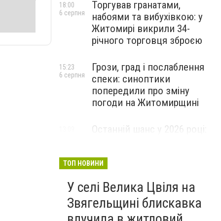
Торгував гранатами,
18:00
6 серпня
набоями та вибухівкою: у
Житомирі викрили 34-
річного торговця зброєю
Грози, град і послаблення
15:23
6 серпня
спеки: синоптики
попередили про зміну
погоди на Житомирщині
Останній шанс у 2026 році:
13:09
6 серпня
оголошено набір на
безплатний курс для
майбутніх водійок автобусів
ТОП НОВИНИ
У селі Велика Цвіля на
Звягельщині блискавка
влучила в житловий