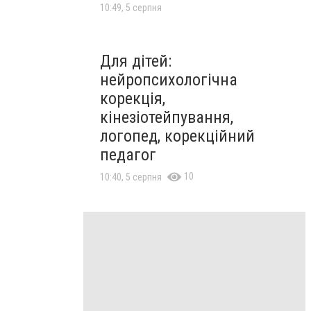
10:49, 5 серпня
Для дітей:
нейропсихологічна
корекція,
кінезіотейпування,
логопед, корекційний
педагог
10
10:40, 5 серпня