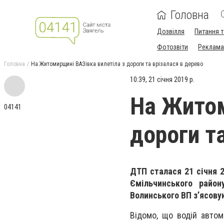
Головна
Дозвілля
Питання т
Фотозвіти
Реклама 
Головна
На Житомирщині ВАЗівка вилетіла з дороги та врізалася в дерево
10:39, 21 січня 2019 р.
На Житом
04141
дороги т
ДТП сталася 21 січня 2
Ємільчинського району
Волинського ВП з’ясову
Відомо, що водій авто