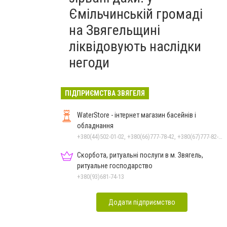
Ємільчинській громаді
на Звягельщині
ліквідовують наслідки
негоди
ПІДПРИЄМСТВА ЗВЯГЕЛЯ
WaterStore - інтернет магазин басейнів і
обладнання
+380(44)502-01-02, +380(66)777-78-42, +380(67)777-82-19, +380(67)890-80-80, +380(73)890-80-80, +380(44)502-01-03
Скорбота, ритуальні послуги в м. Звягель,
ритуальне господарство
+380(93)681-74-13
Додати підприємство