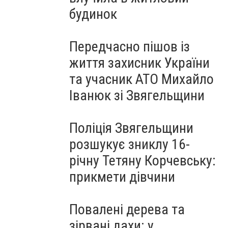
будинок
Передчасно пішов із
життя захисник України
та учасник АТО Михайло
Іванюк зі Звягельщини
Поліція Звягельщини
розшукує зниклу 16-
річну Тетяну Корчевську:
прикмети дівчини
Повалені дерева та
зірвані дахи: у