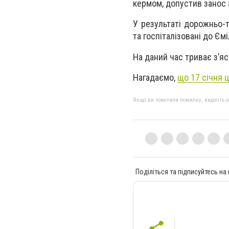
кермом, допустив занос а
У результаті дорожньо-
та госпіталізовані до Ємі
На даний час триває з’яс
Нагадаємо,
що 17 січня 
Якщо ви помітили помилку, виділіть нео
Поділіться та підписуйтесь на