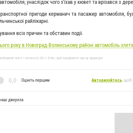
втомобіля, унаслідок чого з’їхав у кювет та врізався з дер
транспортної пригоди керманич та пасажир автомобіля, бу
льчинської райлікарні.
ування всіх причин та обставин події.
цього року в Новоград-Волинському районі автомобіль злеті
бхідний текст і натисніть Ctrl + Enter, щоб повідомити про це редакцію
0,0
Оцініть першим
Авторизуйтесь
, щоб
 наші джерела