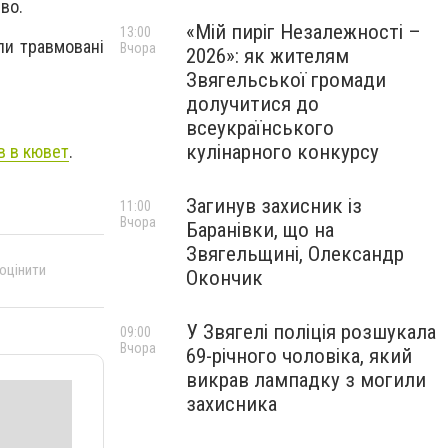
ево.
«Мій пиріг Незалежності –
13:00
ли травмовані
Вчора
2026»: як жителям
Звягельської громади
долучитися до
всеукраїнського
кулінарного конкурсу
в в кювет
.
Загинув захисник із
11:00
Вчора
Баранівки, що на
Звягельщині, Олександр
 оцінити
Окончик
У Звягелі поліція розшукала
09:00
Вчора
69-річного чоловіка, який
викрав лампадку з могили
захисника