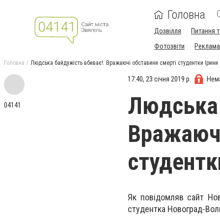
Головна
Дозвілля
Питання т
Фотозвіти
Реклама 
Головна
Людська байдужість вбиває!: Вражаючі обставини смерті студентки Ірини
17:40, 23 січня 2019 р.
Нем
Людська 
04141
Вражаючі
студентк
Як повідомляв сайт Но
студентка Новоград-Вол