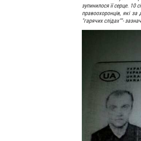
зупинилося її серце. 10 
правоохоронців, які за
"гарячих слідах""- зазна