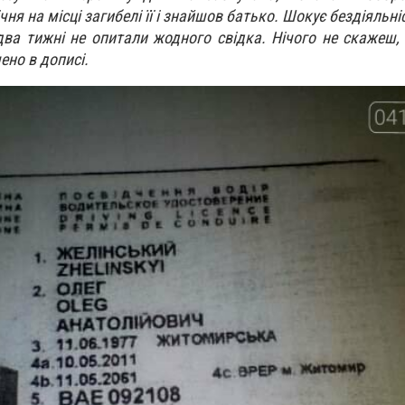
січня на місці загибелі її і знайшов батько. Шокує бездіяльн
 два тижні не опитали жодного свідка. Нічого не скажеш
чено в дописі.