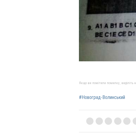
Якщо ви помітили помилку, виділіть нео
#Новоград-Волинський