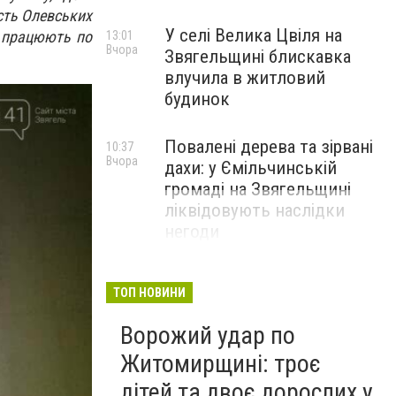
ість Олевських
У селі Велика Цвіля на
, працюють по
13:01
Вчора
Звягельщині блискавка
влучила в житловий
будинок
Повалені дерева та зірвані
10:37
Вчора
дахи: у Ємільчинській
громаді на Звягельщині
ліквідовують наслідки
негоди
ТОП НОВИНИ
Ворожий удар по
Житомирщині: троє
дітей та двоє дорослих у