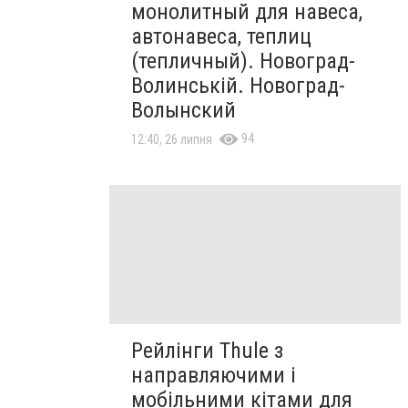
монолитный для навеса,
автонавеса, теплиц
(тепличный). Новоград-
Волинській. Новоград-
Волынский
94
12:40, 26 липня
Рейлінги Thule з
направляючими і
мобільними кітами для