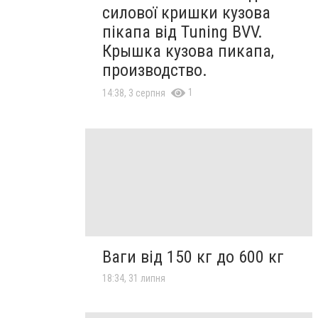
силової кришки кузова
пікапа від Tuning BVV.
Крышка кузова пикапа,
производство.
1
14:38, 3 серпня
Ваги від 150 кг до 600 кг
18:34, 31 липня