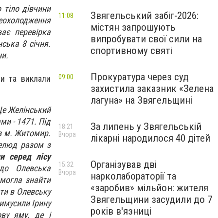
 тіло дівчини
Звягельський забіг-2026:
11:08
реохолодження
містян запрошують
ає перевірка
випробувати свої сили на
ська 8 січня.
спортивному святі
ни.
Прокуратура через суд
09:00
ни та виклали
захистила заказник «Зелена
лагуна» на Звягельщині
Це Желінський
ми - 1471. Під
За липень у Звягельській
18:21
 з м. Житомир.
Вчора
лікарні народилося 40 дітей
нелюд разом з
и серед лісу
Організував дві
15:32
 до Олевська
Вчора
нарколабораторії та
змогла знайти
«заробив» мільйон: жителя
ти в Олевську
Звягельщини засудили до 7
римусили Ірину
років в'язниці
ву яму, де і