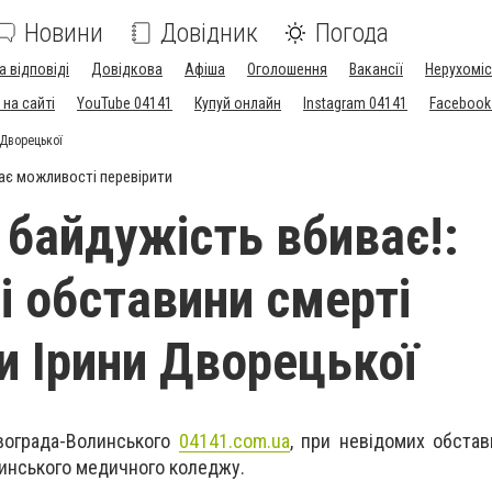
Новини
Довідник
Погода
а відповіді
Довідкова
Афіша
Оголошення
Вакансії
Нерухоміс
на сайті
YouTube 04141
Купуй онлайн
Instagram 04141
Facebook
 Дворецької
ає можливості перевірити
байдужість вбиває!:
 обставини смерті
и Ірини Дворецької
вограда-Волинського
04141.com.ua
, при невідомих обста
инського медичного коледжу.