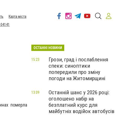
ть
Карта міста
 04141
ОСТАННІ НОВИНИ
Грози, град і послаблення
15:23
спеки: синоптики
попередили про зміну
погоди на Житомирщині
Останній шанс у 2026 році:
13:09
оголошено набір на
безплатний курс для
винах померла
майбутніх водійок автобусів