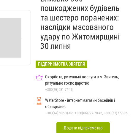
пошкоджених будівель
та шестеро поранених:
наслідки масованого
удару по Житомирщині
30 липня
ПІДПРИЄМСТВА ЗВЯГЕЛЯ
Скорбота, ритуальні послуги в м. Звягель,
ритуальне господарство
+380(93)681-74-13
WaterStore - інтернет магазин басейнів і
обладнання
+380(44)502-01-02, +380(66)777-78-42, +380(67)777-82-19, +380(67)890-80-80, +380(73)890-80-80, +380(44)502-01-03
Додати підприємство