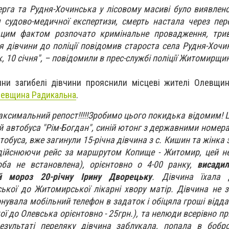
ерга та Рудня-Хочинська у лісовому масиві було виявлено
 судово-медичної експертизи, смерть настала через пе
а цим фактом розпочато кримінальне провадження, трив
 дівчини до поліції повідомив староста села Рудня-Хочин
к, 10 січня", – повідомили в прес-службі поліції Житомирщи
ини загибелі дівчини прояснили місцеві жителі Олевщи
евщина Радикальна
.
аксимальний репост!!!!!Зробимо цього покидька відомим! 
ій автобуса "Рім-Богдан", синій ютонг з державними номера
тобуса, вже загинули 15-річна дівчина з с. Кишин та жінка
 здійснюючи рейс за маршрутом Копище - Житомир, цей 
оба не встановлена), орієнтовно о 4-00 ранку,
висадил
 мороз 20-річну Ірину Дворецьку
. Дівчина їхала
ької до Житомирської лікарні хвору матір. Дівчина не 
нувала мобільний телефон в задаток і обіцяла гроші відда
ої до Олевська орієнтовно - 25грн.), та нелюди всерівно п
езультаті переляку дівчина заблукала, попала в бобро