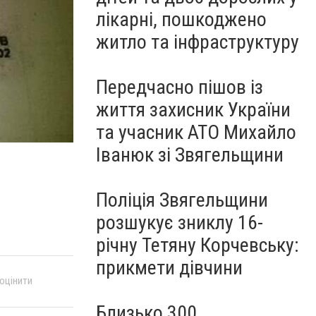
лікарні, пошкоджено
житло та інфраструктуру
Передчасно пішов із
життя захисник України
та учасник АТО Михайло
Іванюк зі Звягельщини
Поліція Звягельщини
розшукує зниклу 16-
річну Тетяну Корчевську:
прикмети дівчини
 оцінити
Близько 300