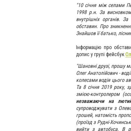
"10 січня між селами П
1998 р.н. За висновком
внутрішніх органів. З
обставин. Про зникнення
Знайшов її батько, лісни
Інформацію про обстав
допис у групі фейсбук
Ол
"
Шановні друзі, прошу м
Олег Анатолійович - вод
колесами водія цього ав
Та 8 січня 2019 року,
змією-контролером (ос
незважаючи на лютий
супроводжувати з Олевс
грошей, натомість пропо
(проїзд з Рудні-Хочинськ
вийти з автобуса. В р