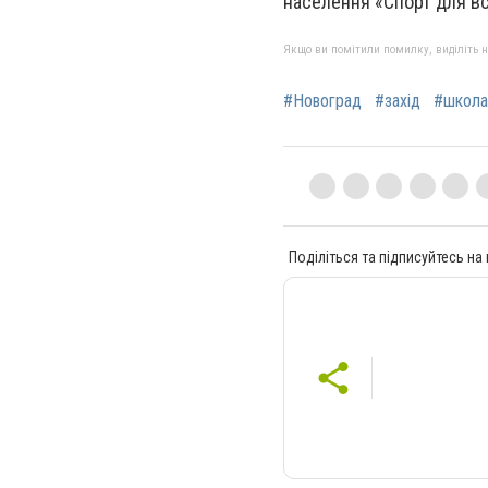
населення «Спорт для вс
Якщо ви помітили помилку, виділіть нео
#Новоград
#захід
#школа
Поділіться та підписуйтесь на