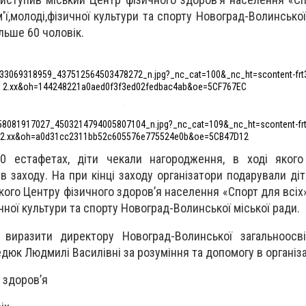
'ї,молоді,фізичної культури та спорту Новоград-Волинської
льше 60 чоловік.
33069318959_437512564503478272_n.jpg?_nc_cat=100&_nc_ht=scontent-frt
2.xx&oh=144248221a0aed0f3f3ed02fedbac4ab&oe=5CF767EC
8081917027_4503214794005807104_n.jpg?_nc_cat=109&_nc_ht=scontent-frt
2.xx&oh=a0d31cc2311bb52c605576e775524e0b&oe=5CB47D12
 естафетах, діти чекали нагородження, в ході якого 
ів заходу. На при кінці заходу організатори подарували ді
ького Центру фізичного здоров’я населення «Спорт для всіх
ичної культури та спорту Новоград-Волинської міської ради.
виразити директору Новоград-Волинської загальноосві
ведюк Людмилі Василівні за розуміння та допомогу в організа
о здоров’я