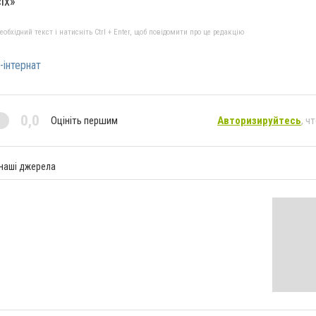
іх»
бхідний текст і натисніть Ctrl + Enter, щоб повідомити про це редакцію
-інтернат
0,0
Оцініть першим
Авторизируйтесь
, ч
 наші джерела