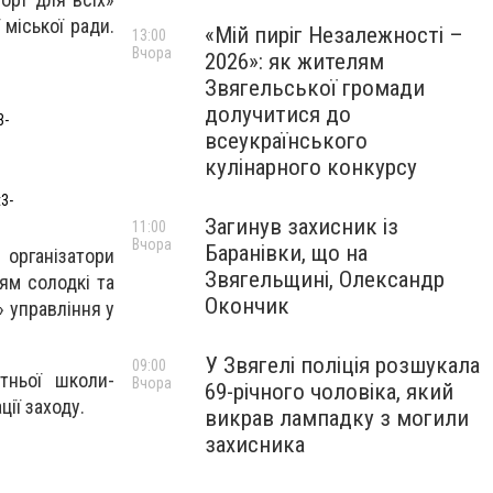
 міської ради.
«Мій пиріг Незалежності –
13:00
Вчора
2026»: як жителям
Звягельської громади
долучитися до
3-
всеукраїнського
кулінарного конкурсу
3-
Загинув захисник із
11:00
Вчора
Баранівки, що на
організатори
Звягельщині, Олександр
тям солодкі та
Окончик
» управління у
У Звягелі поліція розшукала
09:00
тньої школи-
Вчора
69-річного чоловіка, який
ції заходу.
викрав лампадку з могили
захисника