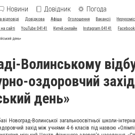
Новини
Довідник
Погода
а відповіді
Довідкова
Афіша
Оголошення
Вакансії
Нерухоміс
на сайті
YouTube 04141
Купуй онлайн
Instagram 04141
Facebook
ійський день»
аді-Волинському відб
урно-оздоровчий захід
ський день»
азі Новоград-Волинської загальноосвітньої школи-інтернат
здоровчий захід між учнями 4-6 класів під назвою «Олімпі
виступив міський Центр фізичного здоров’я населення «Сп