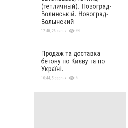
(тепличный). Новоград-
Волинській. Новоград-
Волынский
94
12:40, 26 липня
Продаж та доставка
бетону по Києву та по
Україні.
5
10:44, 5 серпня