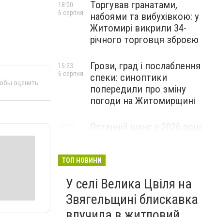
Торгував гранатами,
18:00
6 серпня
набоями та вибухівкою: у
Житомирі викрили 34-
річного торговця зброєю
Грози, град і послаблення
15:23
6 серпня
спеки: синоптики
тобы оценить
попередили про зміну
погоди на Житомирщині
Останній шанс у 2026 році:
13:09
6 серпня
оголошено набір на
безплатний курс для
майбутніх водійок автобусів
ТОП НОВИНИ
У селі Велика Цвіля на
Звягельщині блискавка
влучила в житловий