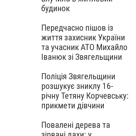
будинок
Передчасно пішов із
життя захисник України
та учасник АТО Михайло
Іванюк зі Звягельщини
Поліція Звягельщини
розшукує зниклу 16-
річну Тетяну Корчевську:
прикмети дівчини
Повалені дерева та
зірвані дахи: у