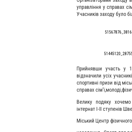
управління у справах сім
Учасників заходу було бі
51567876_3816
51445120_28755
Прийнявши участь у 10
відзначили усіх учасник
спортивні призи від міс
справах сім'ї,молоді,фіз
Велику подяку хочемо 
інтернат І-ІІ ступенів Ш
Міський Центр фізичног