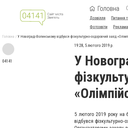
Головна
Дозвілля
Питання т
Фотозвіти
Реклама 
Головна
У Новограді-Волинському відбувся фізкультурно-оздоровчий захід «Олімп
19:28, 5 лютого 2019 р.
У Новогр
04141
фізкульт
«Олімпій
5 лютого 2019 року на б
відбувся фізкультурно-о
Організаторами заходу 