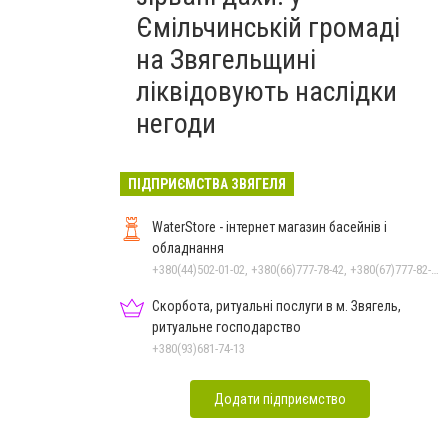
Ємільчинській громаді
на Звягельщині
ліквідовують наслідки
негоди
ПІДПРИЄМСТВА ЗВЯГЕЛЯ
WaterStore - інтернет магазин басейнів і
обладнання
+380(44)502-01-02, +380(66)777-78-42, +380(67)777-82-19, +380(67)890-80-80, +380(73)890-80-80, +380(44)502-01-03
Скорбота, ритуальні послуги в м. Звягель,
ритуальне господарство
+380(93)681-74-13
Додати підприємство