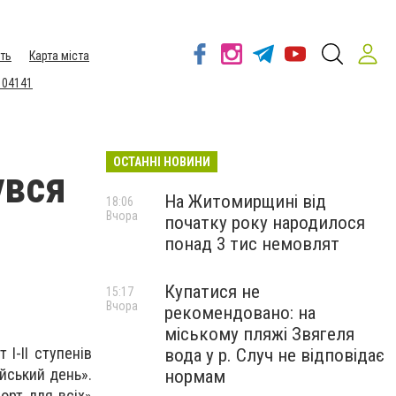
ть
Карта міста
 04141
ОСТАННІ НОВИНИ
увся
На Житомирщині від
18:06
Вчора
початку року народилося
понад 3 тис немовлят
Купатися не
15:17
Вчора
рекомендовано: на
міському пляжі Звягеля
 І-ІІ ступенів
вода у р. Случ не відповідає
йський день».
нормам
орт для всіх»