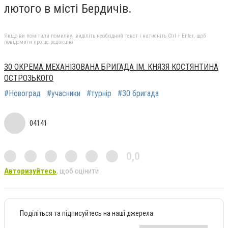
лютого в місті Бердичів.
Якщо ви помітили помилку, виділіть необхідний текст і натисніть Ctrl + Enter, щоб
повідомити про це редакцію
30 ОКРЕМА МЕХАНІЗОВАНА БРИГАДА ІМ. КНЯЗЯ КОСТЯНТИНА
ОСТРОЗЬКОГО
#Новоград
#учасники
#турнір
#30 бригада
04141
0,0
Авторизуйтесь
, щоб оцінити
Поділіться та підписуйтесь на наші джерела