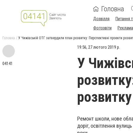
Головна
Дозвілля
Питання т
Фотозвіти
Реклама 
Головна
У Чижівській ОТГ затвердили план розвитку: Перспективні проекти розвит
19:56, 27 лютого 2019 р.
У Чижівс
04141
розвитку
розвитку
Ремонт школи, нове обла
доріг, освітлення вулиц
роки.