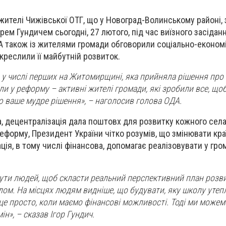
 жителі Чижівської ОТГ, що у Новоград-Волинському районі,
рем Гундичем сьогодні, 27 лютого, під час виїзного засідан
 А також із жителями громади обговорили соціально-економ
креслили її майбутній розвиток.
 у числі перших на Житомирщині, яка прийняла рішення про 
ли у реформу – активні жителі громади, які зробили все, що
 ваше мудре рішення», – наголосив голова ОДА.
, децентралізація дала поштовх для розвитку кожного села, 
еформу, Президент України чітко розумів, що змінювати кра
ція, в тому числі фінансова, допомагає реалізовувати у гро
чути людей, щоб скласти реальний перспективний план розв
алом. На місцях людям видніше, що будувати, яку школу утеп
 це просто, коли маємо фінансові можливості. Тоді ми може
ін», – сказав Ігор Гундич.