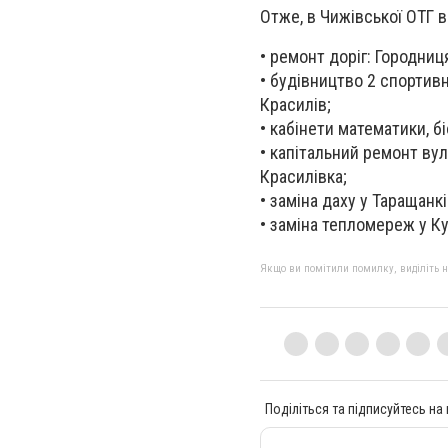
Отже, в Чижівської ОТГ в
• ремонт доріг: Городниц
• будівництво 2 спортивн
Красилів;
• кабінети математики, біо
• капітальний ремонт вул
Красилівка;
• заміна даху у Таращанкі
• заміна тепломереж у К
Якщо ви помітили помилку, виділіть нео
Поділіться та підписуйтесь на