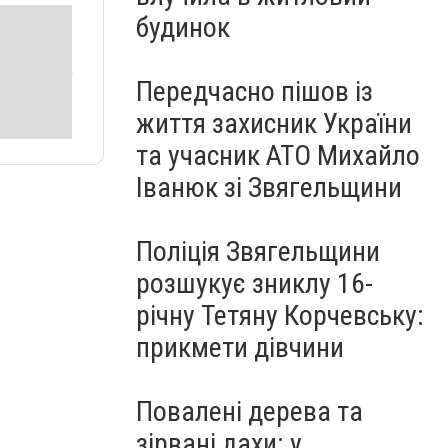
будинок
Передчасно пішов із
життя захисник України
та учасник АТО Михайло
Іванюк зі Звягельщини
Поліція Звягельщини
розшукує зниклу 16-
річну Тетяну Корчевську:
прикмети дівчини
Повалені дерева та
зірвані дахи: у