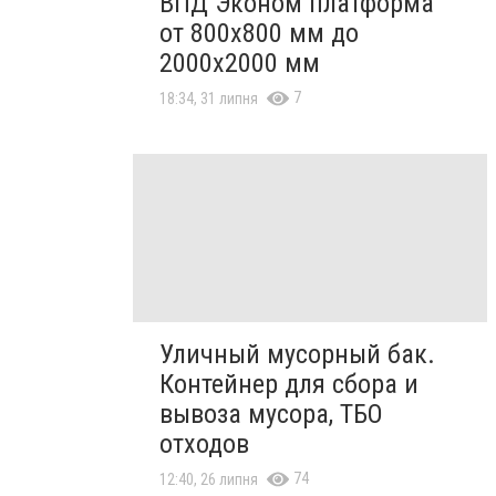
ВПД Эконом платформа
от 800х800 мм до
2000х2000 мм
7
18:34, 31 липня
Уличный мусорный бак.
Контейнер для сбора и
вывоза мусора, ТБО
отходов
74
12:40, 26 липня