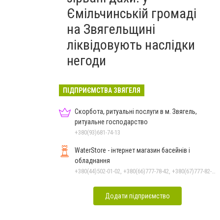
Ємільчинській громаді
на Звягельщині
ліквідовують наслідки
негоди
ПІДПРИЄМСТВА ЗВЯГЕЛЯ
Скорбота, ритуальні послуги в м. Звягель,
ритуальне господарство
+380(93)681-74-13
WaterStore - інтернет магазин басейнів і
обладнання
+380(44)502-01-02, +380(66)777-78-42, +380(67)777-82-19, +380(67)890-80-80, +380(73)890-80-80, +380(44)502-01-03
Додати підприємство