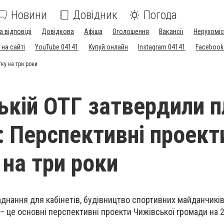
Новини
Довідник
Погода
а відповіді
Довідкова
Афіша
Оголошення
Вакансії
Нерухоміс
на сайті
YouTube 04141
Купуй онлайн
Instagram 04141
Facebook
ку на три роки
ькій ОТГ затвердили п
: Перспективні проект
 на три роки
днання для кабінетів, будівництво спортивних майданчиків
ь – це основні перспективні проекти Чижівської громади на 