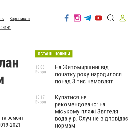
ть
Карта міста
 04141
ОСТАННІ НОВИНИ
лан
На Житомирщині від
18:06
Вчора
початку року народилося
и
понад 3 тис немовлят
Купатися не
15:17
Вчора
рекомендовано: на
міському пляжі Звягеля
 та ремонт
вода у р. Случ не відповідає
2019-2021
нормам