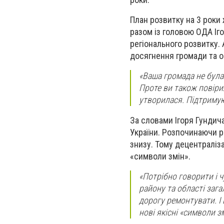
План розвитку на 3 роки
разом із головою ОДА Іго
регіонального розв
итку.
досягнення громади та о
«Ваша громада не була
Проте ви також повіри
утворилася. Підтримую
За словами Ігоря Гундича
України. Розпочинаючи р
знизу. Тому децентраліза
«символи змін».
«Потрібно говорити і 
району та області заг
дорогу ремонтувати. І
нові якісні «символи зм