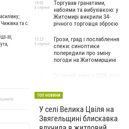
Торгував гранатами,
18:00
6 серпня
набоями та вибухівкою: у
Житомирі викрили 34-
асилівку;
річного торговця зброєю
Чижівка та с.
I-III;
Грози, град і послаблення
15:23
ута,
6 серпня
спеки: синоптики
попередили про зміну
погоди на Житомирщині
Останній шанс у 2026 році:
13:09
6 серпня
оголошено набір на
безплатний курс для
майбутніх водійок автобусів
ТОП НОВИНИ
 оцінити
У селі Велика Цвіля на
Звягельщині блискавка
влучила в житловий