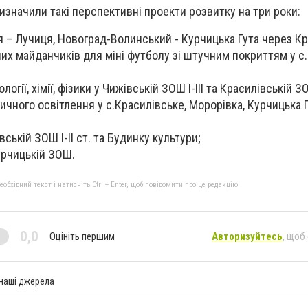
изначили такі перспективні проекти розвитку на три роки:
я – Лучиця, Новоград-Волинський - Курчицька Гута через Кр
их майданчиків для міні футболу зі штучним покриттям у с. 
логії, хімії, фізики у Чижівській ЗОШ I-III та Красилівській ЗОШ
ичного освітлення у с.Красилівське, Морорівка, Курчицька Г
вській ЗОШ I-II ст. та Будинку культури;
урчицькій ЗОШ.
бхідний текст і натисніть Ctrl + Enter, щоб повідомити про це редакцію
0,0
Оцініть першим
Авторизуйтесь
, щоб
 наші джерела