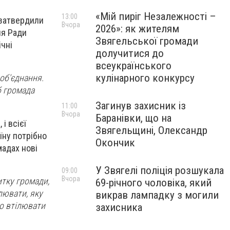
«Мій пиріг Незалежності –
13:00
 затвердили
Вчора
2026»: як жителям
ня Ради
Звягельської громади
ічні
долучитися до
всеукраїнського
кулінарного конкурсу
об'єднання.
б громада
Загинув захисник із
11:00
Вчора
Баранівки, що на
і всієї
Звягельщині, Олександр
їну потрібно
Окончик
мадах нові
У Звягелі поліція розшукала
09:00
Вчора
итку громади,
69-річного чоловіка, який
лювати, яку
викрав лампадку з могили
мо втілювати
захисника