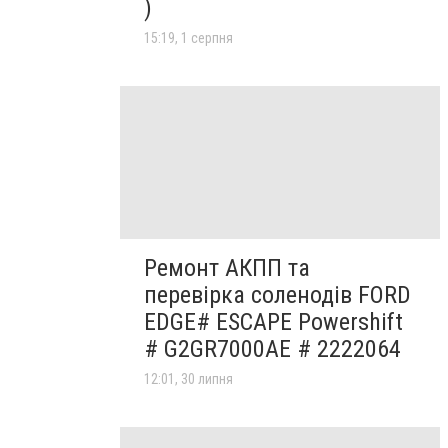
)
15:19, 1 серпня
Ремонт АКПП та
перевірка соленодів FORD
EDGE# ESCAPE Powershift
# G2GR7000AE # 2222064
12:01, 30 липня