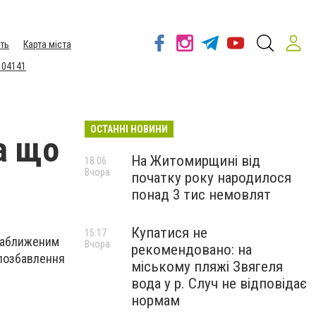
ть
Карта міста
 04141
ОСТАННІ НОВИНИ
та що
На Житомирщині від
18:06
Вчора
початку року народилося
понад 3 тис немовлят
Купатися не
15:17
 наближеним
Вчора
рекомендовано: на
 позбавлення
міському пляжі Звягеля
вода у р. Случ не відповідає
нормам