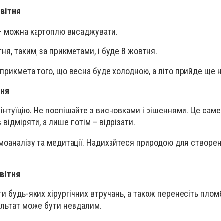
квітня
 – можна картоплю висаджувати.
тня, таким, за прикметами, і буде 8 жовтня.
 прикмета того, що весна буде холодною, а літо прийде ще 
тня
а інтуїцію. Не поспішайте з висновками і рішеннями. Це саме
 відміряти, а лише потім – відрізати.
амоаналізу та медитації. Надихайтеся природою для створен
вітня
ти будь-яких хірургічних втручань, а також перенесіть плом
ультат може бути невдалим.