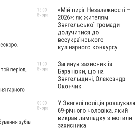
«Мій пиріг Незалежності –
13:00
Вчора
2026»: як жителям
Звягельської громади
долучитися до
всеукраїнського
нескоро.
кулінарного конкурсу
Загинув захисник із
11:00
 той період,
Вчора
Баранівки, що на
Звягельщині, Олександр
Окончик
ня гарного
У Звягелі поліція розшукала
09:00
Вчора
69-річного чоловіка, який
викрав лампадку з могили
бування зубів
захисника