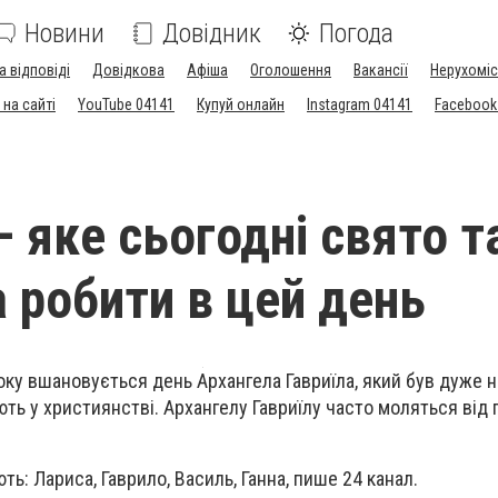
Новини
Довідник
Погода
а відповіді
Довідкова
Афіша
Оголошення
Вакансії
Нерухоміс
на сайті
YouTube 04141
Купуй онлайн
Instagram 04141
Facebook
– яке сьогодні свято 
 робити в цей день
 року вшановується день Архангела Гавриїла, який був дуже
ють у християнстві. Архангелу Гавриїлу часто моляться від
ть: Лариса, Гаврило, Василь, Ганна, пише 24 канал.