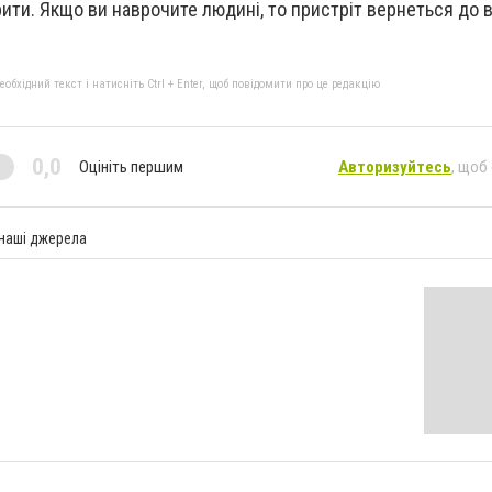
рити. Якщо ви наврочите людині, то пристріт вернеться до 
бхідний текст і натисніть Ctrl + Enter, щоб повідомити про це редакцію
0,0
Оцініть першим
Авторизуйтесь
, щоб
 наші джерела