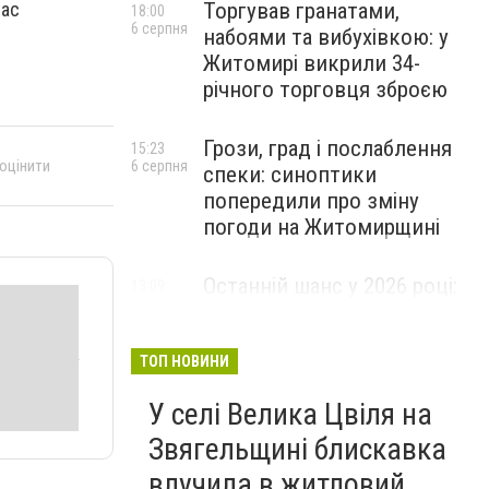
Торгував гранатами,
вас
18:00
6 серпня
набоями та вибухівкою: у
Житомирі викрили 34-
річного торговця зброєю
Грози, град і послаблення
15:23
 оцінити
6 серпня
спеки: синоптики
попередили про зміну
погоди на Житомирщині
Останній шанс у 2026 році:
13:09
6 серпня
оголошено набір на
безплатний курс для
майбутніх водійок автобусів
ТОП НОВИНИ
У селі Велика Цвіля на
Звягельщині блискавка
влучила в житловий