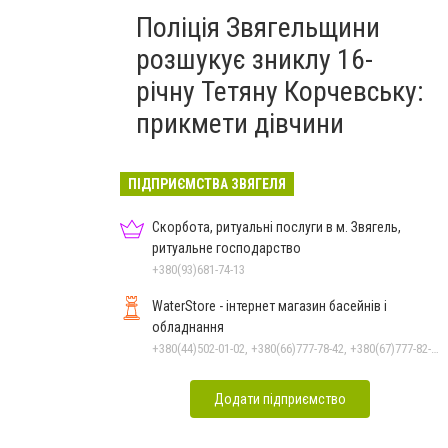
Поліція Звягельщини
розшукує зниклу 16-
річну Тетяну Корчевську:
прикмети дівчини
ПІДПРИЄМСТВА ЗВЯГЕЛЯ
Скорбота, ритуальні послуги в м. Звягель,
ритуальне господарство
+380(93)681-74-13
WaterStore - інтернет магазин басейнів і
обладнання
+380(44)502-01-02, +380(66)777-78-42, +380(67)777-82-19, +380(67)890-80-80, +380(73)890-80-80, +380(44)502-01-03
Додати підприємство