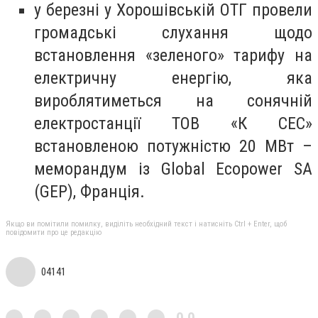
у березні у Хорошівській ОТГ провели
громадські слухання щодо
встановлення «зеленого» тарифу на
електричну енергію, яка
вироблятиметься на сонячній
електростанції ТОВ «К СЕС»
встановленою потужністю 20 МВт –
меморандум із Global Ecopower SA
(GEP), Франція.
Якщо ви помітили помилку, виділіть необхідний текст і натисніть Ctrl + Enter, щоб
повідомити про це редакцію
04141