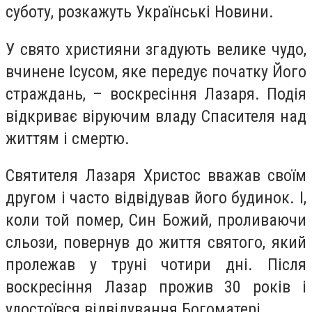
суботу, розкажуть Українські Новини.
У свято християни згадують велике чудо,
вчинене Ісусом, яке передує початку Його
страждань, – воскресіння Лазаря. Подія
відкриває віруючим владу Спасителя над
життям і смертю.
Святителя Лазаря Христос вважав своїм
другом і часто відвідував його будинок. І,
коли той помер, Син Божий, проливаючи
сльози, повернув до життя святого, який
пролежав у труні чотири дні. Після
воскресіння Лазар прожив 30 років і
удостоївся відвідування Богоматері.