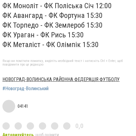
ФК Моноліт - ФК Поліська Січ 12:00
ФК Авангард - ФК Фортуна 15:30
ФК Торпедо - ФК Землероб 15:30
ФК Ураган - ФК Рись 15:30
ФК Металіст - ФК Олімпік 15:30
Якщо ви помітили помилку, виділіть необхідний текст і натисніть Ctrl + Enter, щоб
повідомити про це редакцію
НОВОГРАД-ВОЛИНСЬКА РАЙОННА ФЕДЕРАЦІЯ ФУТБОЛУ
#Новоград-Волинський
04141
0,0
Авторизуйтесь
, щоб оцінити