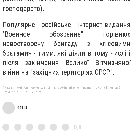
господарств).
Популярне російське інтернет-видання
"Военное обозрение" порівнює
новостворену бригаду з
«лісовими
братами» - тими, які діяли в тому числі і
після закінчення Великої Вітчизняної
війни на "західних територіях СРСР".
Якщо ви помітили помилку, виділіть необхідний текст і натисніть Ctrl + Enter, щоб
повідомити про це редакцію
04141
0,0