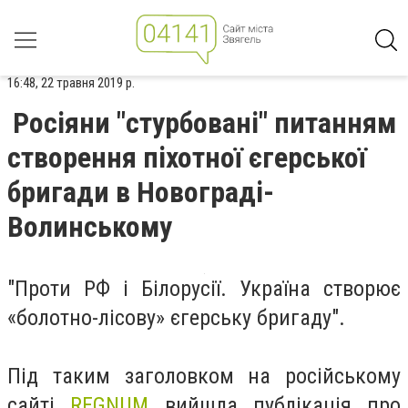
16:48, 22 травня 2019 р.
Росіяни "стурбовані" питанням
створення піхотної єгерської
бригади в Новограді-
Волинському
"Проти РФ і Білорусії. Україна створює
«болотно-лісову» єгерську бригаду".
Під таким заголовком на російському
сайті
REGNUM
вийшла публікація про