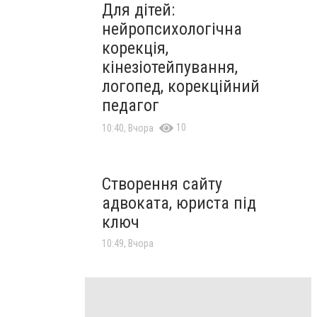
Для дітей:
нейропсихологічна
корекція,
кінезіотейпування,
логопед, корекційний
педагог
10
10:40, Вчора
Створення сайту
адвоката, юриста під
ключ
10:49, Вчора