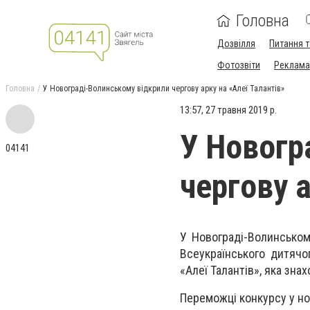
Головна
Дозвілля
Питання т
Фотозвіти
Реклама 
Головна
У Новограді-Волинському відкрили чергову арку на «Алеї Талантів»
13:57, 27 травня 2019 р.
У Новогр
04141
чергову а
У Новограді-Волинськом
Всеукраїнського дитячо
«Алеї Талантів», яка знах
Переможці конкурсу у но