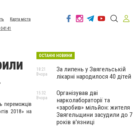
ть
Карта міста
 04141
ОСТАННІ НОВИНИ
рили
За липень у Звягельській
18:21
Вчора
лікарні народилося 40 дітей
»
Організував дві
15:32
Вчора
нарколабораторії та
нь переможців
«заробив» мільйон: жителя
нтів 2018» на
Звягельщини засудили до 7
років в'язниці