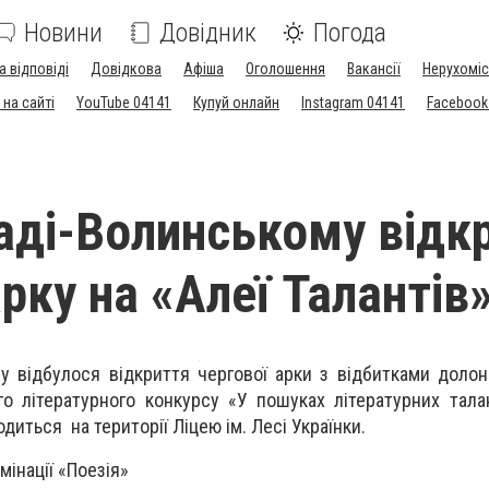
Новини
Довідник
Погода
а відповіді
Довідкова
Афіша
Оголошення
Вакансії
Нерухоміс
на сайті
YouTube 04141
Купуй онлайн
Instagram 04141
Facebook
аді-Волинському відк
рку на «Алеї Талантів
у відбулося відкриття чергової арки з відбитками доло
го літературного конкурсу «У пошуках літературних тала
одиться на території Ліцею ім. Лесі Українки.
мінації «Поезія»