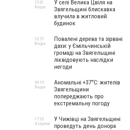
У селі Велика Цвіля на
13:01
Вчора
Звягельщині блискавка
влучила в житловий
будинок
Повалені дерева та зірвані
10:37
Вчора
дахи: у Ємільчинській
громаді на Звягельщині
ліквідовують наслідки
негоди
Аномальні +37°C: жителів
09:10
Вчора
Звягельщини
попереджають про
екстремальну погоду
У Чижівці на Звягельщині
17:53
4 серпня
проведуть день донора