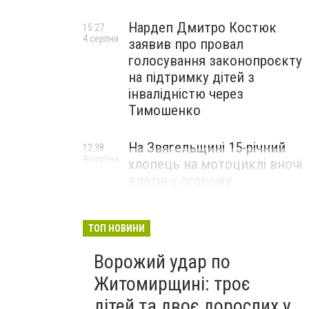
Нардеп Дмитро Костюк
15:27
4 серпня
заявив про провал
голосування законопроєкту
на підтримку дітей з
інвалідністю через
Тимошенко
На Звягельщині 15-річний
12:38
4 серпня
хлопець на мотоциклі вночі
влетів у огорожу
ТОП НОВИНИ
Ворожий удар по
Житомирщині: троє
дітей та двоє дорослих у