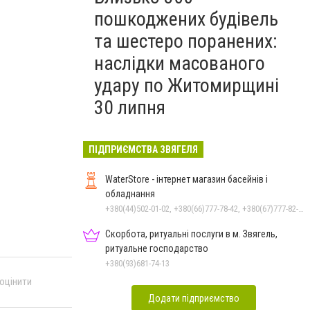
пошкоджених будівель
та шестеро поранених:
наслідки масованого
удару по Житомирщині
30 липня
ПІДПРИЄМСТВА ЗВЯГЕЛЯ
WaterStore - інтернет магазин басейнів і
обладнання
+380(44)502-01-02, +380(66)777-78-42, +380(67)777-82-19, +380(67)890-80-80, +380(73)890-80-80, +380(44)502-01-03
Скорбота, ритуальні послуги в м. Звягель,
ритуальне господарство
+380(93)681-74-13
 оцінити
Додати підприємство