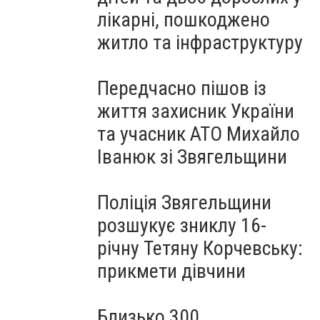
лікарні, пошкоджено
житло та інфраструктуру
Передчасно пішов із
життя захисник України
та учасник АТО Михайло
Іванюк зі Звягельщини
Поліція Звягельщини
розшукує зниклу 16-
річну Тетяну Корчевську:
прикмети дівчини
Близько 300