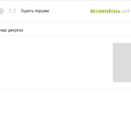
0,0
Оцініть першим
Авторизуйтесь
, щоб
 наші джерела