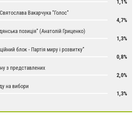
1,1%
 Святослава Вакарчука "Голос"
4,7%
дянська позиція" (Анатолій Гриценко)
1,3%
ційний блок - Партія миру і розвитку"
0,8%
ну з представлених
2,0%
іду на вибори
1,3%