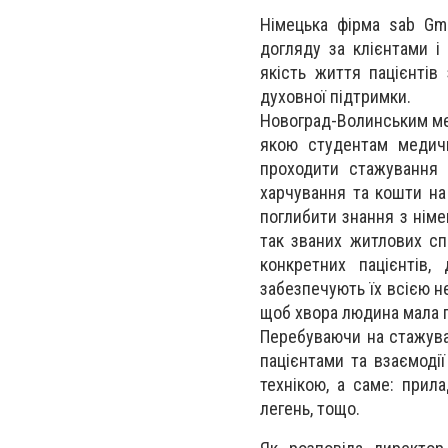
Німецька фірма sab Gm
догляду за клієнтами і
якість життя пацієнтів
духовної підтримки.
Новоград-Волинським ме
якою студентам медичн
проходити стажування 
харчування та кошти на
поглибити знання з німе
так званих житлових сп
конкретних пацієнтів
забезпечують їх всією н
щоб хвора людина мала п
Перебуваючи на стажува
пацієнтами та взаємоді
технікою, а саме: прил
легень, тощо.