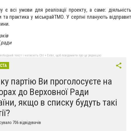
 є всі умови для реалізації проекту, а саме: діяльність
 та практика у міськрайТМО. У серпні планують відправит
чини.
язків
 ради
бхідний текст і натисніть Ctrl + Enter, щоб повідомити про це редакцію
ІСТА
яку партію Ви проголосуєте на
орах до Верховної Ради
аїни, якщо в списку будуть такі
ії?
увало 706 відвідувачів