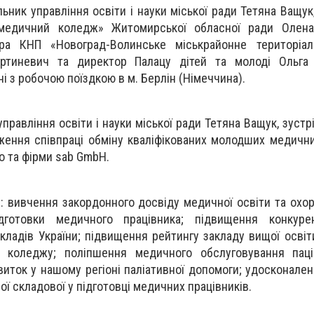
льник управління освіти і науки міської ради Тетяна Ващу
 медичний коледж» Житомирської обласної ради Олена
ра КНП «Новоград-Волинське міськрайонне територіа
артиневич та директор Палацу дітей та молоді Ольга
і з робочою поїздкою в м. Берлін (Німеччина).
правління освіти і науки міської ради Тетяна Ващук, зустр
ження співпраці обміну кваліфікованих молодших медични
о та фірми sab GmbH.
: вивчення закордонного досвіду медичної освіти та охор
дготовки медичного працівника; підвищення конкурен
кладів України; підвищення рейтингу закладу вищої освіт
 коледжу; поліпшення медичного обслуговування паціє
виток у нашому регіоні паліативної допомоги; удосконален
ної складової у підготовці медичних працівників.