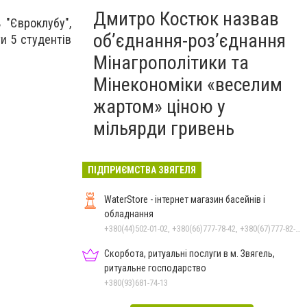
Дмитро Костюк назвав
 "Євроклубу",
об’єднання-роз’єднання
и 5 студентів
Мінагрополітики та
Мінекономіки «веселим
жартом» ціною у
мільярди гривень
ПІДПРИЄМСТВА ЗВЯГЕЛЯ
WaterStore - інтернет магазин басейнів і
обладнання
+380(44)502-01-02, +380(66)777-78-42, +380(67)777-82-19, +380(67)890-80-80, +380(73)890-80-80, +380(44)502-01-03
Скорбота, ритуальні послуги в м. Звягель,
ритуальне господарство
+380(93)681-74-13