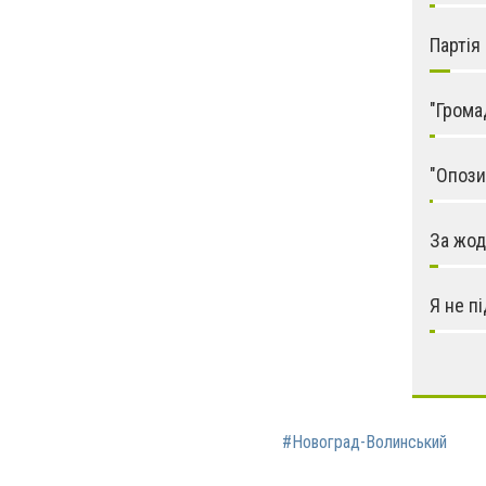
Партія
"Грома
"Опози
За жод
Я не п
#Новоград-Волинський