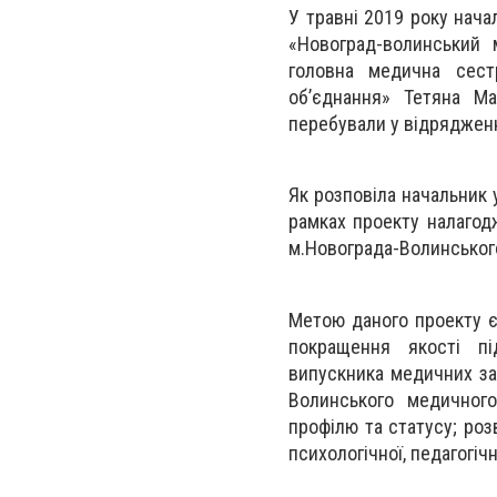
У травні 2019 року нача
«Новоград-волинський
головна медична сест
об’єднання» Тетяна М
перебували у відрядженн
Як розповіла начальник у
рамках проекту налагод
м.Новограда-Волинськог
Метою даного проекту є
покращення якості пі
випускника медичних за
Волинського медичного
профілю та статусу; роз
психологічної, педагогіч