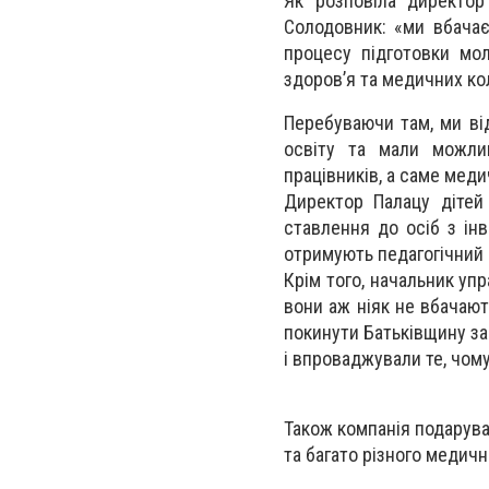
Як розповіла директо
Солодовник: «ми вбачає
процесу підготовки мол
здоров’я та медичних ко
Перебуваючи там, ми від
освіту та мали можлив
працівників, а саме меди
Директор Палацу дітей
ставлення до осіб з ін
отримують педагогічний 
Крім того, начальник упр
вони аж ніяк не вбачают
покинути Батьківщину за
і впроваджували те, чом
Також компанія подарув
та багато різного медич