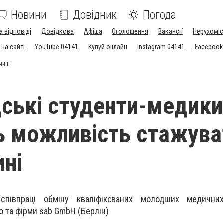
Новини
Довідник
Погода
а відповіді
Довідкова
Афіша
Оголошення
Вакансії
Нерухоміс
на сайті
YouTube 04141
Купуй онлайн
Instagram 04141
Facebook
чині
ські студенти-медики
 можливість стажува
ині
співпраці обміну кваліфікованих молодших медичних
 та фірми sab GmbH (Берлін)