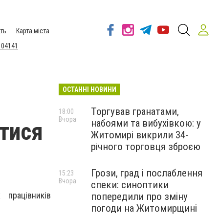
ть
Карта міста
 04141
ОСТАННІ НОВИНИ
Торгував гранатами,
18:00
Вчора
набоями та вибухівкою: у
тися
Житомирі викрили 34-
річного торговця зброєю
Грози, град і послаблення
15:23
Вчора
спеки: синоптики
 працівників
попередили про зміну
погоди на Житомирщині