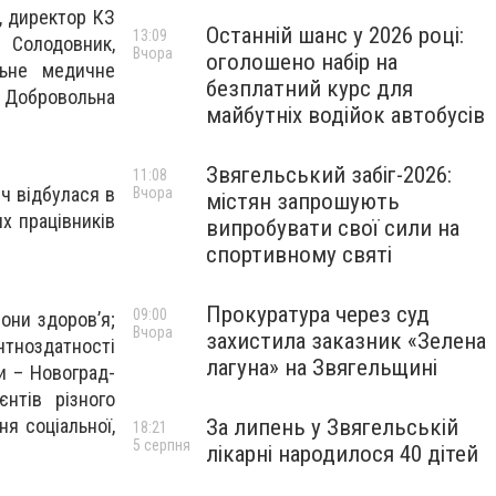
к, директор КЗ
Останній шанс у 2026 році:
13:09
 Солодовник,
Вчора
оголошено набір на
льне медичне
безплатний курс для
 Добровольна
майбутніх водійок автобусів
Звягельський забіг-2026:
11:08
іч відбулася в
Вчора
містян запрошують
х працівників
випробувати свої сили на
спортивному святі
Прокуратура через суд
09:00
они здоров’я;
Вчора
захистила заказник «Зелена
тноздатності
лагуна» на Звягельщині
и – Новоград-
нтів різного
ня соціальної,
За липень у Звягельській
18:21
5 серпня
лікарні народилося 40 дітей