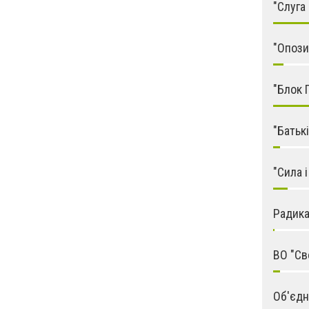
"Слуга
"Опози
"Блок 
"Батьк
"Сила 
Радика
ВО "Св
Об'єдн