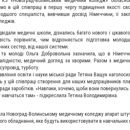
р КЗ «Новоград-Волинський медичний коледж» обласно
мо в цій співпраці в першу чергу підвищення якості сво
одшого спеціаліста, вивчивши досвід Німеччини, її зак
леджів.
відали медичні школи, дізнались багато нового і цікавог
ість порівняти, чим відрізняється підготовка молод
чних сестер, від нашої системи.
 та молоді Ольга Добровольна зазначила, що в Німеччи
валідністю, медичний догляд за хворими. Разом з медичн
супровід, турботу.
авління освіти і науки міської ради Тетяна Ващук наголоси
ь у цій співпраці створення для наших медпрацівників пл
ради заробітків. «Навпаки, хочемо, щоби вони повернулись
у навчаться там» - підкреслила Тетяна Володимирівна.
ала Новоград-Волинському медичному коледжу апарат шту
ного обладнання, яке будуть використовувати в навчальних 