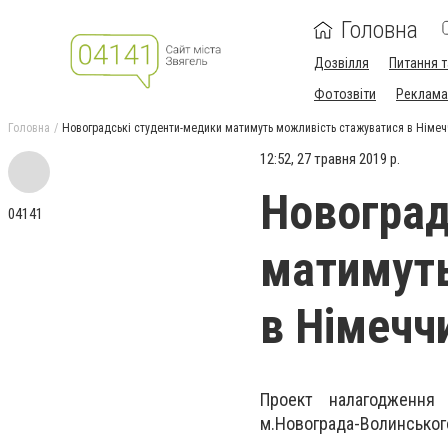
Головна
Дозвілля
Питання т
Фотозвіти
Реклама 
Головна
Новоградські студенти-медики матимуть можливість стажуватися в Німеч
12:52, 27 травня 2019 р.
Новоград
04141
матимуть
в Німечч
Проект налагодження 
м.Новограда-Волинського