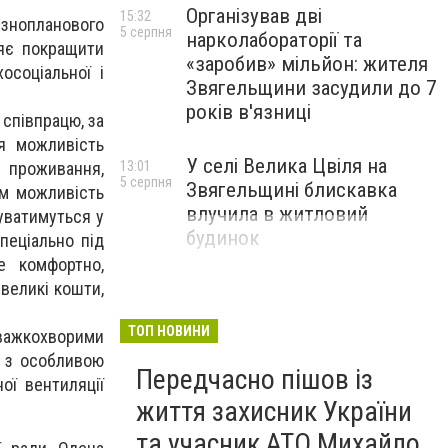
Організував дві
15:32
знопланового
5 серпня
нарколабораторії та
ляє покращити
«заробив» мільйон: жителя
осоціальної і
Звягельщини засудили до 7
років в'язниці
співпрацю, за
я можливість
У селі Велика Цвіля на
, проживання,
13:01
5 серпня
Звягельщині блискавка
їм можливість
влучила в житловий
уватимуться у
будинок
пеціально під
е комфортно,
великі кошти,
ТОП НОВИНИ
 важкохворими
я з особливою
Передчасно пішов із
ої вентиляції
життя захисник України
та учасник АТО Михайло