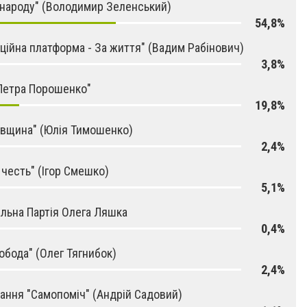
 народу" (Володимир Зеленський)
54,8%
ційна платформа - За життя" (Вадим Рабінович)
3,8%
Петра Порошенко"
19,8%
івщина" (Юлія Тимошенко)
2,4%
і честь" (Ігор Смешко)
5,1%
льна Партія Олега Ляшка
0,4%
обода" (Олег Тягнибок)
2,4%
ання "Самопоміч" (Андрій Садовий)