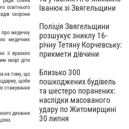
ї ради Олена
Іванюк зі Звягельщини
го освітнього
ладів охорони
Поліція Звягельщини
о про медичну
розшукує зниклу 16-
ших медичних
річну Тетяну Корчевську:
прикмети дівчини
ні її вразило
им хворі діти
Близько 300
ла на тому, що
пошкоджених будівель
ацдарму, щоби
 зі стажування
та шестеро поранених:
наслідки масованого
удару по Житомирщині
чного дихання
30 липня
цілях.