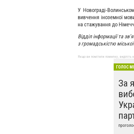
У Новограді-Волинському
вивчення іноземної мови
на стажування до Німеч
Відділ інформації та зв’
з громадськістю міської
Якщо ви помітили помилку, виділіть нео
ГОЛОС М
За 
виб
Укр
парт
проголос