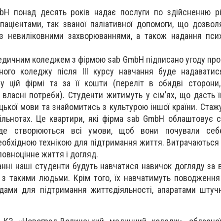
bH понад десять років надає послуги по здійсненню рі
 пацієнтами, так званої паліативної допомоги, що дозво
 з невиліковними захворюваннями, а також надання псих
дичним коледжем з фірмою sab GmbH підписано угоду про 
ого коледжу після ІІІ курсу навчання буде надаватис
у цій фірмі та за її кошти (переліт в обидві сторони
 власні потреби). Студенти житимуть у сім’ях, що дасть 
цької мови та знайомитись з культурою іншої країни. Стаж
ільнотах. Це квартири, які фірма sab GmbH облаштовує с
, де створюються всі умови, щоб вони почували себ
еобхідною технікою для підтримання життя. Витрачаються 
овноцінне життя і догляд.
нні наші студенти будуть навчатися навичок догляду за
ї з такими людьми. Крім того, їх навчатимуть поводженн
адами для підтримання життєдіяльності, апаратами штучн