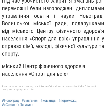
Під час урочистого закриття змагань рої-
переможці були нагороджені дипломами
управління освіти і науки Новоград-
Волинської міської ради, подарунками
від міського Центру фізичного здоров'я
населення «Спорт для всіх» управління у
справах сім'ї, молоді, фізичної культури та
спорту.
міський Центр фізичного здоров'я
населення «Спорт для всіх»
Якщо ви помітили помилку, виділіть необхідний текст і натисніть Ctrl + Enter, щоб
повідомити про це редакцію
#Новоград
#змагання
#команда
#переможці
#«Сокіл» («Джура»)