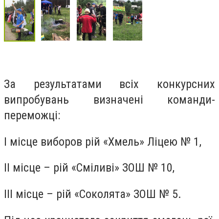
За результатами всіх конкурсних
випробувань визначені команди-
переможці:
І місце виборов рій «Хмель» Ліцею № 1,
ІІ місце – рій «Сміливі» ЗОШ № 10,
ІІІ місце – рій «Соколята» ЗОШ № 5.