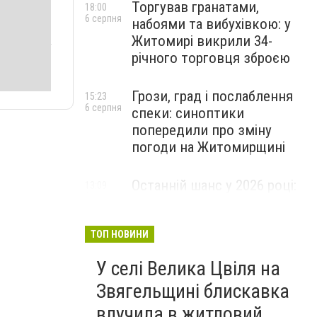
Торгував гранатами,
18:00
6 серпня
набоями та вибухівкою: у
Житомирі викрили 34-
річного торговця зброєю
Грози, град і послаблення
15:23
6 серпня
спеки: синоптики
попередили про зміну
погоди на Житомирщині
Останній шанс у 2026 році:
13:09
6 серпня
оголошено набір на
безплатний курс для
майбутніх водійок автобусів
ТОП НОВИНИ
У селі Велика Цвіля на
Звягельщині блискавка
влучила в житловий