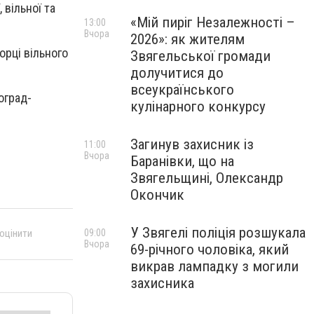
 вільної та
«Мій пиріг Незалежності –
13:00
Вчора
2026»: як жителям
орці вільного
Звягельської громади
долучитися до
всеукраїнського
оград-
кулінарного конкурсу
Загинув захисник із
11:00
Вчора
Баранівки, що на
Звягельщині, Олександр
Окончик
У Звягелі поліція розшукала
09:00
 оцінити
Вчора
69-річного чоловіка, який
викрав лампадку з могили
захисника