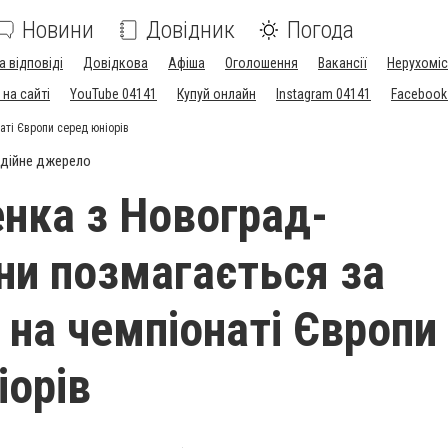
Новини
Довідник
Погода
а відповіді
Довідкова
Афіша
Оголошення
Вакансії
Нерухоміс
на сайті
YouTube 04141
Купуй онлайн
Instagram 04141
Facebook
аті Європи серед юніорів
дійне джерело
нка з Новоград-
и позмагається за
 на чемпіонаті Європи
іорів