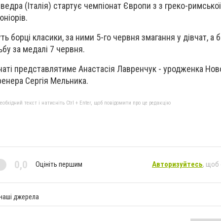
еведра (Італія) стартує чемпіонат Європи з з греко-римської,
юніорів.
 борці класики, за ними 5-го червня змагання у дівчат, а б
бу за медалі 7 червня.
аті представлятиме Анастасія Лавренчук - уродженка Нов
енера Сергія Мельника.
бхідний текст і натисніть Ctrl + Enter, щоб повідомити про це редакцію
0,0
Оцініть першим
Авторизуйтесь
, щоб
 наші джерела