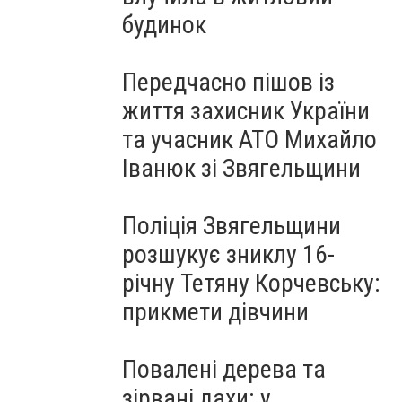
будинок
Передчасно пішов із
життя захисник України
та учасник АТО Михайло
Іванюк зі Звягельщини
Поліція Звягельщини
розшукує зниклу 16-
річну Тетяну Корчевську:
прикмети дівчини
Повалені дерева та
зірвані дахи: у