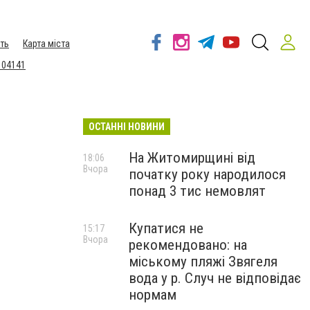
ть
Карта міста
 04141
ОСТАННІ НОВИНИ
На Житомирщині від
18:06
Вчора
початку року народилося
понад 3 тис немовлят
Купатися не
15:17
Вчора
рекомендовано: на
міському пляжі Звягеля
вода у р. Случ не відповідає
нормам