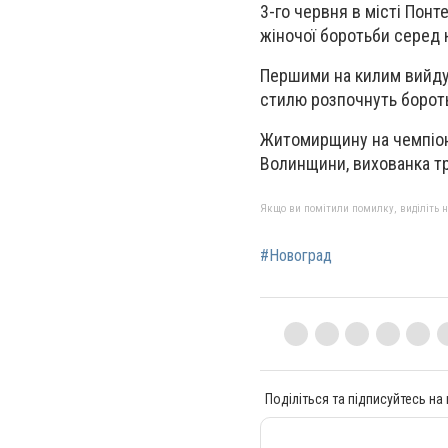
3-го червня в місті Понт
жіночої боротьби серед 
Першими на килим вийдуть
стилю розпочнуть бороть
Житомирщину на чемпіон
Волинщини, вихованка тр
Якщо ви помітили помилку, виділіть нео
#Новоград
Поділіться та підписуйтесь на