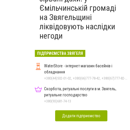
Ємільчинській громаді
на Звягельщині
ліквідовують наслідки
негоди
ПІДПРИЄМСТВА ЗВЯГЕЛЯ
WaterStore - інтернет магазин басейнів і
обладнання
+380(44)502-01-02, +380(66)777-78-42, +380(67)777-82-19, +380(67)890-80-80, +380(73)890-80-80, +380(44)502-01-03
Скорбота, ритуальні послуги в м. Звягель,
ритуальне господарство
+380(93)681-74-13
Додати підприємство