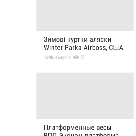
Зимові куртки аляски
Winter Parka Airboss, США
55
16:08, 4 серпня
Платформенные весы
ВПД Эконом платформа