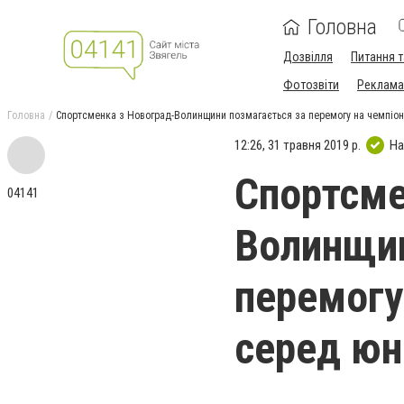
Головна
Дозвілля
Питання т
Фотозвіти
Реклама 
Головна
Спортсменка з Новоград-Волинщини позмагається за перемогу на чемпіон
12:26, 31 травня 2019 р.
На
Спортсме
04141
Волинщин
перемогу
серед юн