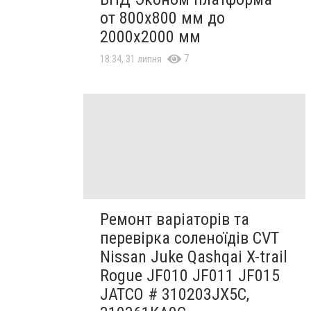
от 800х800 мм до
2000х2000 мм
7
18:34, 31 липня
Ремонт варіаторів та
перевірка соленоїдів CVT
Nissan Juke Qashqai X-trail
Rogue JF010 JF011 JF015
JATCO # 310203JX5C,