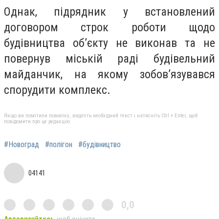
Однак, підрядник у встановлений
договором строк роботи щодо
будівництва об’єкту не виконав та не
повернув міській раді будівельний
майданчик, на якому зобов’язувався
спорудити комплекс.
Якщо ви помітили помилку, виділіть необхідний текст і натисніть Ctrl + Enter, щоб
повідомити про це редакцію
#Новоград
#полігон
#будівництво
04141
0,0