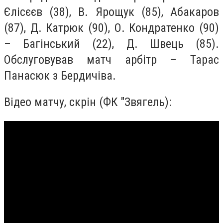
Єлісєєв (38), В. Ярощук (85), Абакаров
(87), Д. Катрюк (90), О. Кондратенко (90)
– Багінський (22), Д. Швець (85).
Обслуговував матч арбітр – Тарас
Панасюк з Бердичіва.
Відео матчу, скрін (ФК "Звягель):