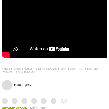
Якщо ви помітили помилку, виділіть необхідний текст і натисніть Ctrl + Enter, щоб
повідомити про це редакцію
Ірина Сукач
0,0
Авторизуйтесь
, щоб оцінити